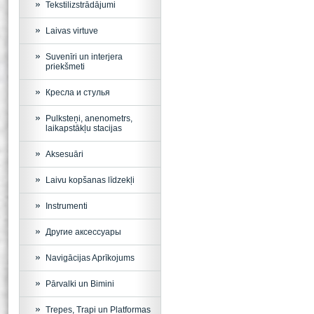
Tekstilizstrādājumi
Laivas virtuve
Suvenīri un interjera
priekšmeti
Кресла и стулья
Pulksteņi, anenometrs,
laikapstākļu stacijas
Aksesuāri
Laivu kopšanas līdzekļi
Instrumenti
Другие аксессуары
Navigācijas Aprīkojums
Pārvalki un Bimini
Trepes, Trapi un Platformas