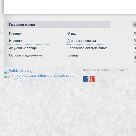
Главное меню
К
Главная
О нас
Л
Новости
Доставка и оплата
Л
Акционные товары
Сервисное обслуживание
Э
с
Особое предложение
Бренды
Э
л
Доставка и оплата
Условия