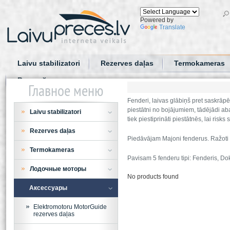
Powered by
Translate
Laivu stabilizatori
Rezerves daļas
Termokameras
Водный спорт
Главное меню
Fenderi, laivas glābiņš pret saskrāpē
piestātni no bojājumiem, tādējādi ab
Laivu stabilizatori
tiek piestiprināti piestātnēs, lai risk
Rezerves daļas
Piedāvājam Majoni fenderus. Ražoti N
Termokameras
Pavisam 5 fenderu tipi: Fenderis, Dok
Лодочные моторы
No products found
Аксессуары
Elektromotoru MotorGuide
rezerves daļas