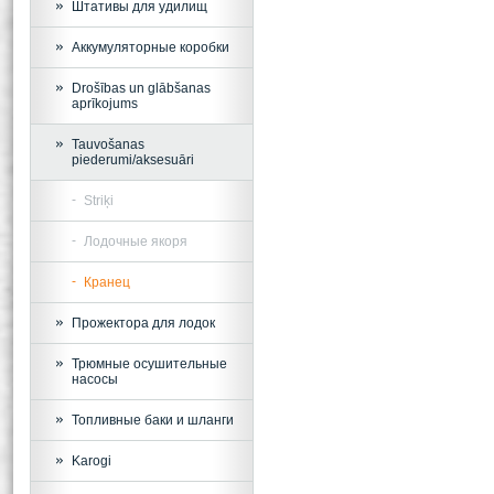
Штативы для удилищ
Аккумуляторные коробки
Drošības un glābšanas
aprīkojums
Tauvošanas
piederumi/aksesuāri
Striķi
Лодочные якоря
Кранец
Прожектора для лодок
Трюмные осушительные
насосы
Топливные баки и шланги
Karogi