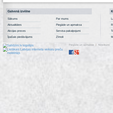
Galvenā izvēlne
K
Sākums
Par mums
L
Aktualitātes
Piegāde un apmaksa
R
Akcijas preces
Servisa pakalpojumi
T
Īpašais piedāvājums
Zīmoli
M
Piegāde un apmaksa
Noteikumi