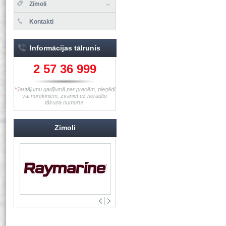
Zīmoli
Kontakti
Informācijas tālrunis
2 57 36 999
*
Jautājumu gadījumā par precēm, piegādi
vai norēķiniem, zvaniet uz norādīto
tālruņa numuru!
Zīmoli