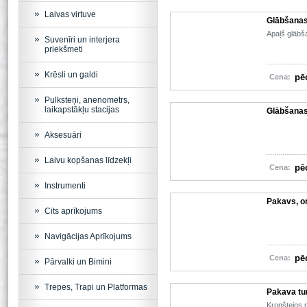
Laivas virtuve
Glābšanas 
Apaļš glābša
Suvenīri un interjera
priekšmeti
Krēsli un galdi
pē
Cena:
Pulksteņi, anenometrs,
laikapstākļu stacijas
Glābšanas
Aksesuāri
Laivu kopšanas līdzekļi
pē
Cena:
Instrumenti
Pakavs, o
Cits aprīkojums
Navigācijas Aprīkojums
pē
Cena:
Pārvalki un Bimini
Trepes, Trapi un Platformas
Pakava tu
Kronšteins 