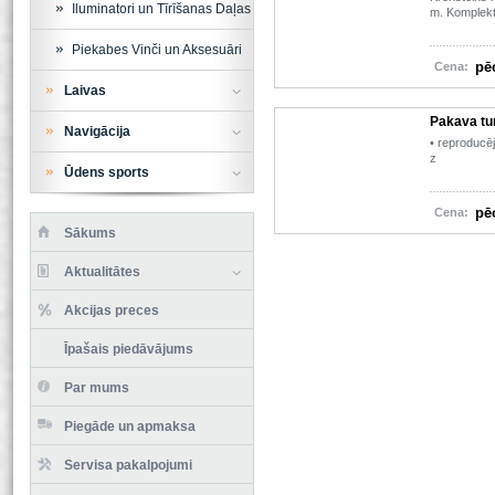
Iluminatori un Tīrīšanas Daļas
m. Komplekt
Piekabes Vinči un Aksesuāri
pē
Cena:
Laivas
Pakava tu
Navigācija
• reproducē
z
Ūdens sports
pē
Cena:
Sākums
Aktualitātes
Akcijas preces
Īpašais piedāvājums
Par mums
Piegāde un apmaksa
Servisa pakalpojumi