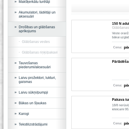
Makšķerkātu turētāji
Akumulatori, lādētāji un
aksesuāri
150 N adul
Drošības un glābšanas
Glābšanas
aprīkojums
Veste oranž
bākai uzgla
Glābšanas vestes
pē
Cena:
Glābšanas riņķi/pakavi
Pārlādēša
Tauvošanas
piederumi/aksesuāri
Laivu prožektori, lukturi,
gaismas
pē
Cena:
Laivu sūkņi/pumpji
Pakava tu
Bākas un šļaukas
18/8 nerūsēj
ieteicami 95
Karogi
pē
Cena:
Tekstilizstrādājumi