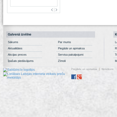
Galvenā izvēlne
K
Sākums
Par mums
L
Aktualitātes
Piegāde un apmaksa
R
Akcijas preces
Servisa pakalpojumi
T
Īpašais piedāvājums
Zīmoli
M
Piegāde un apmaksa
Noteikumi