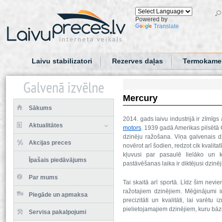
Powered by
Translate
Laivu stabilizatori
Rezerves daļas
Termokame
Galvenā izvēlne
Mercury
Sākums
2014. gads laivu industrijā ir zīmīgs
Aktualitātes
motors
. 1939 gadā Amerikas pilsētā 
dzinēju ražošana. Viņa galvenais dz
Akcijas preces
novērot arī šodien, redzot cik kvalita
kļuvusi par pasaulē lielā
ko un kv
Īpašais piedāvājums
pastāvēšanas laika ir diktējusi dzinē
Par mums
Tai skaitā arī sportā. Līdz šim nevi
ražotajiem dzinējiem. Mēģinājumi i
Piegāde un apmaksa
precizitāti un kvalitāti, lai varētu
pielietojamajiem dzinējiem, kuru bā
Servisa pakalpojumi