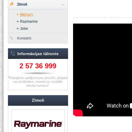
Zīmoli
Mercury
Raymarine
Jobe
Kontakti
Informācijas tālrunis
2 57 36 999
*
Jautājumu gadījumā par precēm, piegādi
vai norēķiniem, zvaniet uz norādīto
tālruņa numuru!
Zīmoli