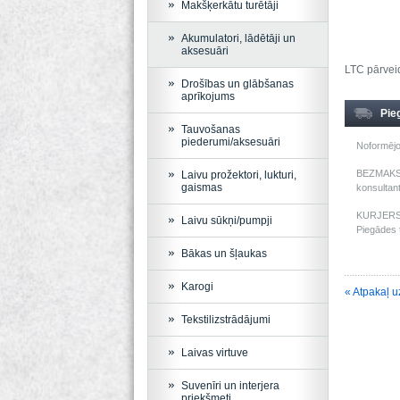
Makšķerkātu turētāji
Akumulatori, lādētāji un
aksesuāri
LTC pārveid
Drošības un glābšanas
aprīkojums
Pie
Tauvošanas
piederumi/aksesuāri
Noformējo
BEZMAKSAS
Laivu prožektori, lukturi,
gaismas
konsultant
KURJERS: 
Laivu sūkņi/pumpji
Piegādes t
Bākas un šļaukas
Karogi
« Atpakaļ u
Tekstilizstrādājumi
Laivas virtuve
Suvenīri un interjera
priekšmeti