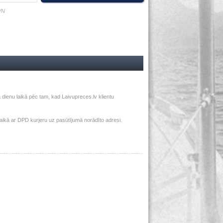
VN
dienu laikā pēc tam, kad Laivupreces.lv klientu
ā ar DPD kurjeru uz pasūtījumā norādīto adresi.