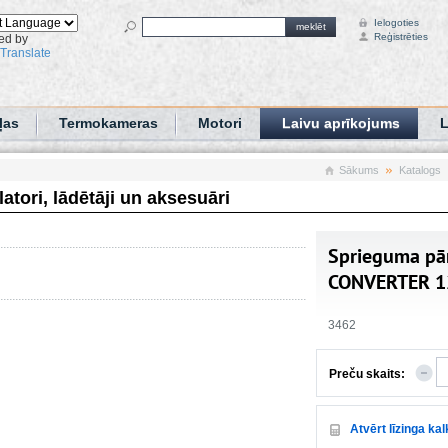
Ielogoties
meklēt
Reģistrēties
ed by
Translate
ļas
Termokameras
Motori
Laivu aprīkojums
L
Sākums
Katalogs
tori, lādētāji un aksesuāri
Sprieguma pā
CONVERTER 1
3462
Preču skaits:
Atvērt līzinga ka