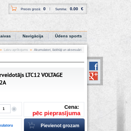
0
0.00
€
Preces grozā:
Summa:
aivas
Navigācija
Ūdens sports
Laivu aprīkojums
Akumulatori, lādētāji un aksesuāri
rveidotājs LTC12 VOLTAGE
2A
Cena:
pēc pieprasījuma
lkulatoru