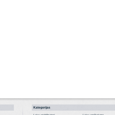
Kategorijas
Laivu stabilizatori
Laivu aprīkojums