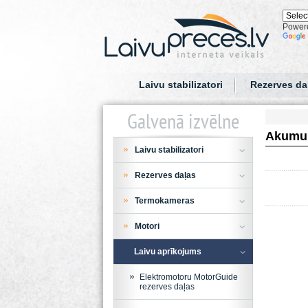
Power
Laivu stabilizatori
Rezerves da
Galvenā izvēlne
Akumula
Laivu stabilizatori
Rezerves daļas
Termokameras
Motori
Laivu aprīkojums
Elektromotoru MotorGuide
rezerves daļas