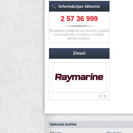
Informācijas tālrunis
2 57 36 999
*
Jautājumu gadījumā par precēm, piegādi
vai norēķiniem, zvaniet uz norādīto
tālruņa numuru!
Zīmoli
Galvenā izvēlne
Sākums
Par mums