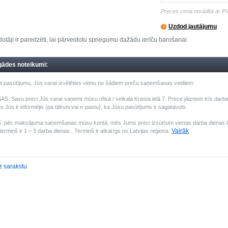
Preces cena norādīta ar P
Uzdod jautājumu
otāji ir paredzēti, lai pārveidotu spriegumu dažādu ierīču barošanai.
gādes noteikumi:
t pasūtījumu, Jūs varat izvēlēties vienu no šādiem preču saņemšanas veidiem:
: Savu preci Jūs varat saņemt mūsu ofisā / veikalā Krasta ielā 7. Prece jāizņem trīs darba 
s Jūs ir informējis (pa tālruni vai e-pastu), ka Jūsu pasūtījums ir sagatavots.
pēc maksājuma saņemšanas mūsu kontā, mēs Jums preci izsūtīsim vienas darba dienas laik
Vairāk
ermiņš ir 1 – 3 darba dienas . Termiņš ir atkarīgs no Latvijas reģiona.
z sarakstu