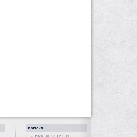
Kontakti
Rīga, Birzes iela 9A, LV-1016