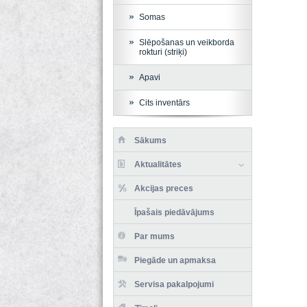
Somas
Slēpošanas un veikborda
rokturi (striķi)
Apavi
Cits inventārs
Sākums
Aktualitātes
Akcijas preces
Īpašais piedāvājums
Par mums
Piegāde un apmaksa
Servisa pakalpojumi