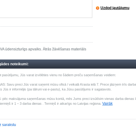
Uzdod jautājumu
VA ūdensizturīgs apvalks. Ātrās žāvēšanas materiāls
gādes noteikumi:
t pasūtījumu, Jūs varat izvēlēties vienu no šādiem preču saņemšanas veidiem:
: Savu preci Jūs varat saņemt mūsu ofisā / veikalā Krasta ielā 7. Prece jāizņem trīs darba 
s Jūs ir informējis (pa tālruni vai e-pastu), ka Jūsu pasūtījums ir sagatavots.
pēc maksājuma saņemšanas mūsu kontā, mēs Jums preci izsūtīsim vienas darba dienas laik
Vairāk
ermiņš ir 1 – 3 darba dienas . Termiņš ir atkarīgs no Latvijas reģiona.
z sarakstu