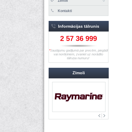
Zīmoli
Kontakti
Informācijas tālrunis
2 57 36 999
*
Jautājumu gadījumā par precēm, piegādi
vai norēķiniem, zvaniet uz norādīto
tālruņa numuru!
Zīmoli