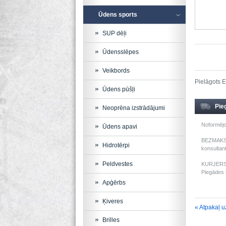
Ūdens sports
SUP dēļi
Ūdensslēpes
Veikbords
Pielāgots E
Ūdens pūšļi
Pie
Neoprēna izstrādājumi
Noformējo
Ūdens apavi
BEZMAKSAS
Hidrotērpi
konsultant
Peldvestes
KURJERS: 
Piegādes t
Apģērbs
Ķiveres
« Atpakaļ u
Brilles