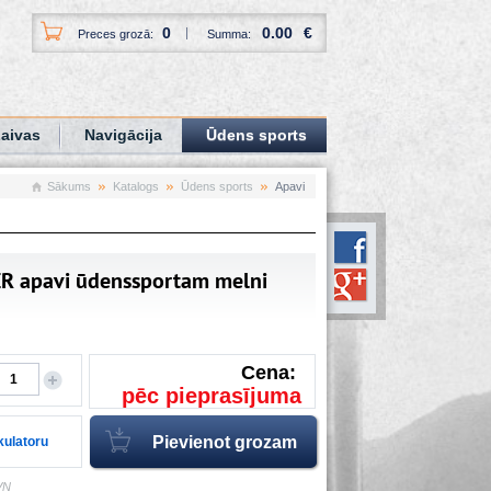
0
0.00
€
Preces grozā:
Summa:
aivas
Navigācija
Ūdens sports
Sākums
Katalogs
Ūdens sports
Apavi
R apavi ūdenssportam melni
Cena:
pēc pieprasījuma
lkulatoru
VN