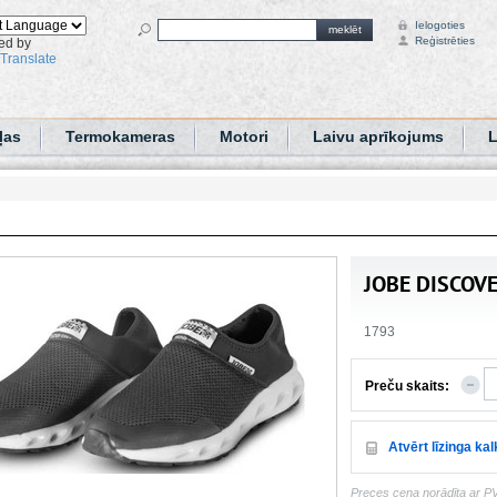
Ielogoties
meklēt
Reģistrēties
ed by
Translate
ļas
Termokameras
Motori
Laivu aprīkojums
L
JOBE DISCOVE
1793
Preču skaits:
Atvērt līzinga ka
Preces cena norādīta ar P