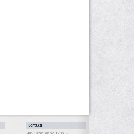
Kontakti
Rīga, Birzes iela 9A, LV-1016