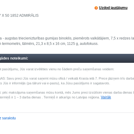
Uzdod jautājumu
7 X 50 1852 ADMIRĀLIS
 - augstas triecienizturības gumijas binoklis, piemērots valkātājiem, 7,5 x redzes la
termometrs, tālmērs, 21,3 x 8,5 x 16 cm, 1125 g, autofokuss.
gādes noteikumi:
t pasūtījumu, Jūs varat izvēlēties vienu no šādiem preču saņemšanas veidiem:
: Savu preci Jūs varat saņemt mūsu ofisā / veikalā Krasta ielā 7. Prece jāizņem trīs darba 
s Jūs ir informējis (pa tālruni vai e-pastu), ka Jūsu pasūtījums ir sagatavots.
pēc maksājuma saņemšanas mūsu kontā, mēs Jums preci izsūtīsim vienas darba dienas laik
Vairāk
ermiņš ir 1 – 3 darba dienas . Termiņš ir atkarīgs no Latvijas reģiona.
z sarakstu