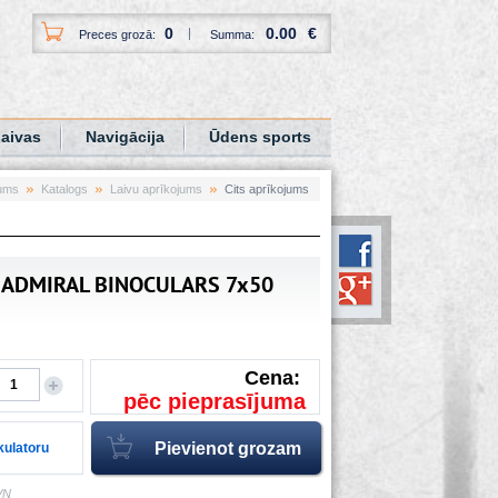
0
0.00
€
Preces grozā:
Summa:
aivas
Navigācija
Ūdens sports
ums
Katalogs
Laivu aprīkojums
Cits aprīkojums
2 ADMIRAL BINOCULARS 7x50
Cena:
pēc pieprasījuma
lkulatoru
VN