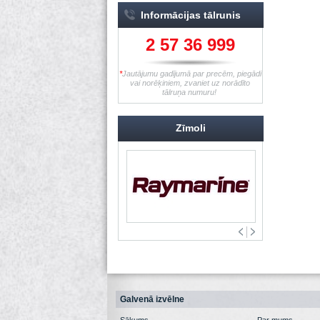
Informācijas tālrunis
2 57 36 999
*
Jautājumu gadījumā par precēm, piegādi
vai norēķiniem, zvaniet uz norādīto
tālruņa numuru!
Zīmoli
Galvenā izvēlne
Sākums
Par mums