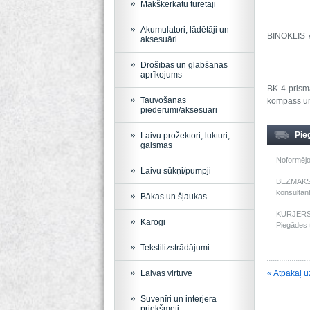
Makšķerkātu turētāji
Akumulatori, lādētāji un
BINOKLIS 
aksesuāri
Drošības un glābšanas
aprīkojums
BK-4-prisma
Tauvošanas
kompass un 
piederumi/aksesuāri
Pie
Laivu prožektori, lukturi,
gaismas
Noformējo
Laivu sūkņi/pumpji
BEZMAKSAS
konsultant
Bākas un šļaukas
KURJERS: 
Karogi
Piegādes t
Tekstilizstrādājumi
Laivas virtuve
« Atpakaļ u
Suvenīri un interjera
priekšmeti