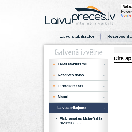
Power
Laivu stabilizatori
Rezerves da
Galvenā izvēlne
Cits a
Laivu stabilizatori
Rezerves daļas
Termokameras
Motori
Laivu aprīkojums
Elektromotoru MotorGuide
rezerves daļas