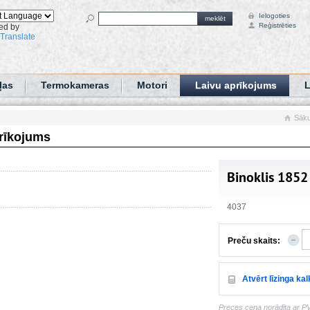
Ielogoties
meklēt
Reģistrēties
ed by
Translate
ļas
Termokameras
Motori
Laivu aprīkojums
L
Sāk
prīkojums
Binoklis 185
4037
Preču skaits:
Atvērt līzinga ka
Preces cena norādīta ar P