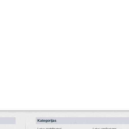
Kategorijas
Laivu stabilizatori
Laivu aprīkojums