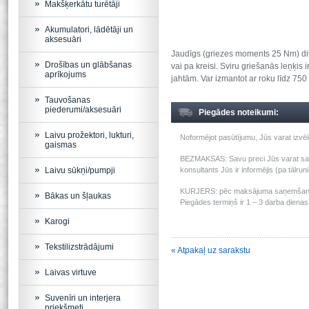
Makšķerkātu turētāji
Akumulatori, lādētāji un
aksesuāri
Jaudīgs (griezes moments 25 Nm) divu
Drošības un glābšanas
vai pa kreisi. Sviru griešanās leņķis
aprīkojums
jahtām. Var izmantot ar roku līdz 7
Tauvošanas
piederumi/aksesuāri
Piegādes noteikumi:
Laivu prožektori, lukturi,
Noformējot pasūtījumu, Jūs varat izv
gaismas
BEZMAKSAS: Savu preci Jūs varat saņem
Laivu sūkņi/pumpji
konsultants Jūs ir informējis (pa tālru
KURJERS: pēc maksājuma saņemšanas m
Bākas un šļaukas
Piegādes termiņš ir 1 – 3 darba dienas 
Karogi
Tekstilizstrādājumi
« Atpakaļ uz sarakstu
Laivas virtuve
Suvenīri un interjera
priekšmeti