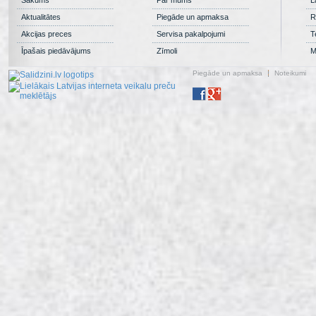
Aktualitātes
Piegāde un apmaksa
R
Akcijas preces
Servisa pakalpojumi
T
Īpašais piedāvājums
Zīmoli
M
Piegāde un apmaksa
Noteikumi