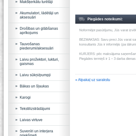
Makšķerkātu turētāji
Akumulatori, lādētāji un
aksesuāri
Piegādes noteikumi:
Drošības un glābšanas
Noformējot pasūtījumu, Jūs varat izv
aprīkojums
BEZMAKSAS: Savu preci Jūs varat saņem
Tauvošanas
konsultants Jūs ir informējis (pa tālru
piederumi/aksesuāri
KURJERS: pēc maksājuma saņemšanas m
Piegādes termiņš ir 1 – 3 darba dienas 
Laivu prožektori, lukturi,
gaismas
Laivu sūkņi/pumpji
« Atpakaļ uz sarakstu
Bākas un šļaukas
Karogi
Tekstilizstrādājumi
Laivas virtuve
Suvenīri un interjera
priekšmeti