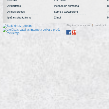
Aktualitātes
Piegāde un apmaksa
R
Akcijas preces
Servisa pakalpojumi
T
Īpašais piedāvājums
Zīmoli
M
Piegāde un apmaksa
Noteikumi