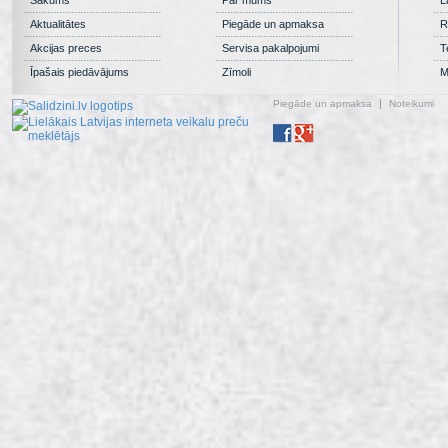
Aktualitātes
Piegāde un apmaksa
R
Akcijas preces
Servisa pakalpojumi
T
Īpašais piedāvājums
Zīmoli
M
Piegāde un apmaksa
Noteikumi