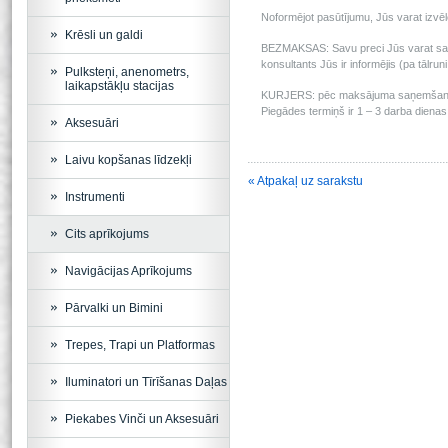
Noformējot pasūtījumu, Jūs varat izv
Krēsli un galdi
BEZMAKSAS: Savu preci Jūs varat saņem
konsultants Jūs ir informējis (pa tālru
Pulksteņi, anenometrs,
laikapstākļu stacijas
KURJERS: pēc maksājuma saņemšanas m
Piegādes termiņš ir 1 – 3 darba dienas 
Aksesuāri
Laivu kopšanas līdzekļi
« Atpakaļ uz sarakstu
Instrumenti
Cits aprīkojums
Navigācijas Aprīkojums
Pārvalki un Bimini
Trepes, Trapi un Platformas
Iluminatori un Tīrīšanas Daļas
Piekabes Vinči un Aksesuāri