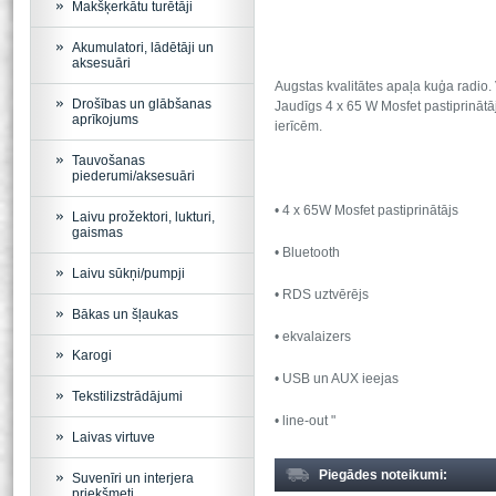
Makšķerkātu turētāji
Akumulatori, lādētāji un
aksesuāri
Augstas kvalitātes apaļa kuģa radio.
Drošības un glābšanas
Jaudīgs 4 x 65 W Mosfet pastiprinātāj
aprīkojums
ierīcēm.
Tauvošanas
piederumi/aksesuāri
• 4 x 65W Mosfet pastiprinātājs
Laivu prožektori, lukturi,
gaismas
• Bluetooth
Laivu sūkņi/pumpji
• RDS uztvērējs
Bākas un šļaukas
• ekvalaizers
Karogi
• USB un AUX ieejas
Tekstilizstrādājumi
• line-out "
Laivas virtuve
Piegādes noteikumi:
Suvenīri un interjera
priekšmeti