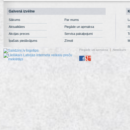
Galvenā izvēlne
K
Sākums
Par mums
L
Aktualitātes
Piegāde un apmaksa
R
Akcijas preces
Servisa pakalpojumi
T
Īpašais piedāvājums
Zīmoli
M
Piegāde un apmaksa
Noteikumi