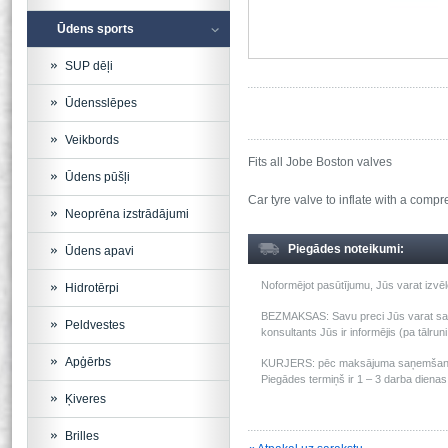
Ūdens sports
SUP dēļi
Ūdensslēpes
Veikbords
Fits all Jobe Boston valves
Ūdens pūšļi
Car tyre valve to inflate with a compr
Neoprēna izstrādājumi
Piegādes noteikumi:
Ūdens apavi
Noformējot pasūtījumu, Jūs varat izv
Hidrotērpi
BEZMAKSAS: Savu preci Jūs varat saņem
Peldvestes
konsultants Jūs ir informējis (pa tālru
Apģērbs
KURJERS: pēc maksājuma saņemšanas m
Piegādes termiņš ir 1 – 3 darba dienas 
Ķiveres
Brilles