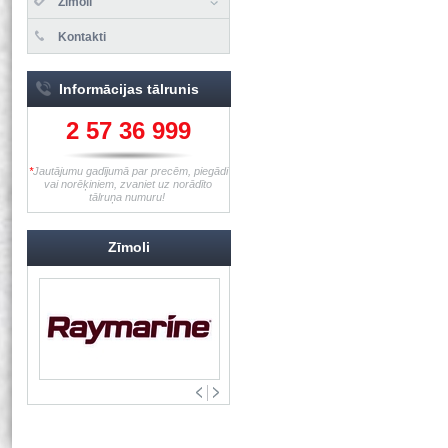
Zīmoli
Kontakti
Informācijas tālrunis
2 57 36 999
*
Jautājumu gadījumā par precēm, piegādi
vai norēķiniem, zvaniet uz norādīto
tālruņa numuru!
Zīmoli