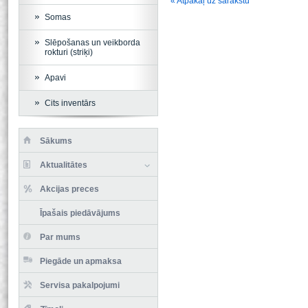
« Atpakaļ uz sarakstu
Somas
Slēpošanas un veikborda
rokturi (striķi)
Apavi
Cits inventārs
Sākums
Aktualitātes
Akcijas preces
Īpašais piedāvājums
Par mums
Piegāde un apmaksa
Servisa pakalpojumi