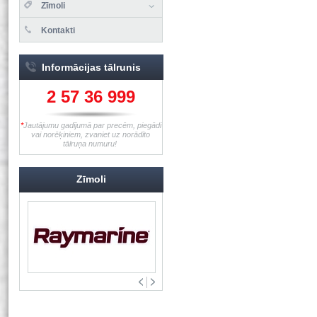
Zīmoli
Kontakti
Informācijas tālrunis
2 57 36 999
*
Jautājumu gadījumā par precēm, piegādi
vai norēķiniem, zvaniet uz norādīto
tālruņa numuru!
Zīmoli