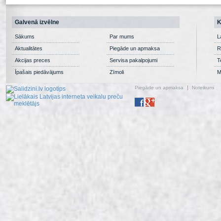
Galvenā izvēlne
K
Sākums
Par mums
L
Aktualitātes
Piegāde un apmaksa
R
Akcijas preces
Servisa pakalpojumi
T
Īpašais piedāvājums
Zīmoli
M
Piegāde un apmaksa
Noteikumi