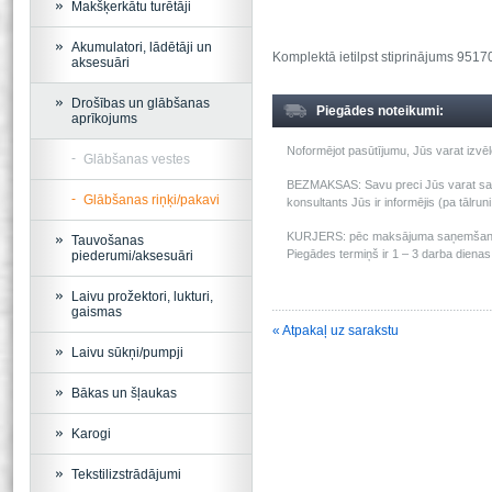
Makšķerkātu turētāji
Akumulatori, lādētāji un
Komplektā ietilpst stiprinājums 951
aksesuāri
Drošības un glābšanas
Piegādes noteikumi:
aprīkojums
Noformējot pasūtījumu, Jūs varat izv
Glābšanas vestes
BEZMAKSAS: Savu preci Jūs varat saņem
Glābšanas riņķi/pakavi
konsultants Jūs ir informējis (pa tālru
KURJERS: pēc maksājuma saņemšanas m
Tauvošanas
Piegādes termiņš ir 1 – 3 darba dienas 
piederumi/aksesuāri
Laivu prožektori, lukturi,
gaismas
« Atpakaļ uz sarakstu
Laivu sūkņi/pumpji
Bākas un šļaukas
Karogi
Tekstilizstrādājumi