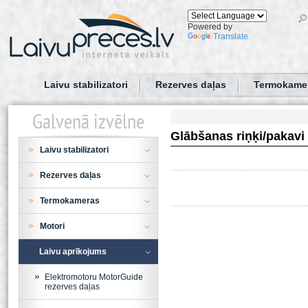
Powered by
Translate
Laivu stabilizatori
Rezerves daļas
Termokame
Galvenā izvēlne
Glābšanas riņķi/pakavi
Laivu stabilizatori
Rezerves daļas
Termokameras
Motori
Laivu aprīkojums
Elektromotoru MotorGuide
rezerves daļas