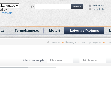
Ielogoties
meklēt
Reģistrēties
ed by
Translate
ļas
Termokameras
Motori
Laivu aprīkojums
L
Sākums
Katalogs
Laivu aprīkojums
Tau
Pēc cenas
Pēc brenda
Atlasīt preces pēc: