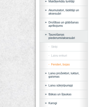
Makšķerkātu turētāji
Akumulatori, lādētāji un
aksesuāri
Drošības un glābšanas
aprīkojums
Tauvošanas
piederumi/aksesuāri
Striķi
Laivu enkuri
Fenderi, bojas
Laivu prožektori, lukturi,
gaismas
Laivu sūkņi/pumpji
Bākas un šļaukas
Karogi