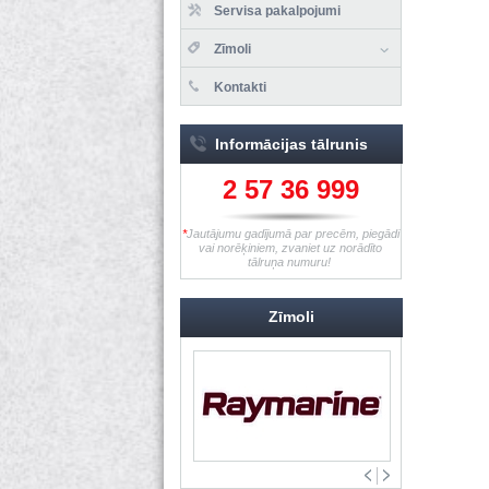
Servisa pakalpojumi
Zīmoli
Kontakti
Informācijas tālrunis
2 57 36 999
*
Jautājumu gadījumā par precēm, piegādi
vai norēķiniem, zvaniet uz norādīto
tālruņa numuru!
Zīmoli