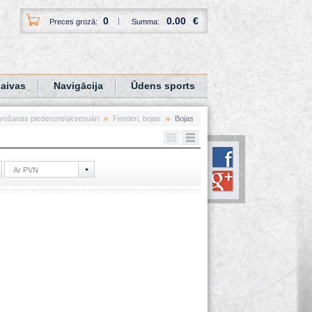
0
0.00
€
Preces grozā:
Summa:
aivas
Navigācija
Ūdens sports
vošanas piederumi/aksesuāri
Fenderi, bojas
Bojas
Ar PVN