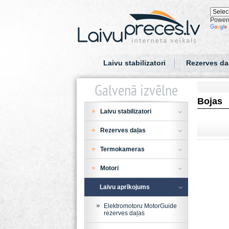
Power
Laivu stabilizatori
Rezerves da
Galvenā izvēlne
Bojas
Laivu stabilizatori
Rezerves daļas
Termokameras
Motori
Laivu aprīkojums
Elektromotoru MotorGuide
rezerves daļas