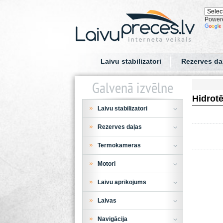
Power
Laivu stabilizatori
Rezerves da
Galvenā izvēlne
Hidrotē
Laivu stabilizatori
Rezerves daļas
Termokameras
Motori
Laivu aprīkojums
Laivas
Navigācija