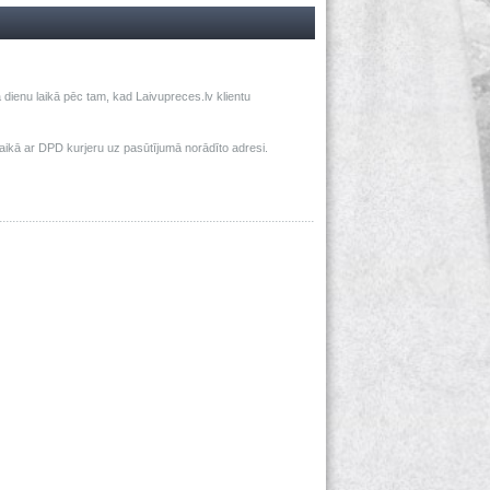
dienu laikā pēc tam, kad Laivupreces.lv klientu
ā ar DPD kurjeru uz pasūtījumā norādīto adresi.