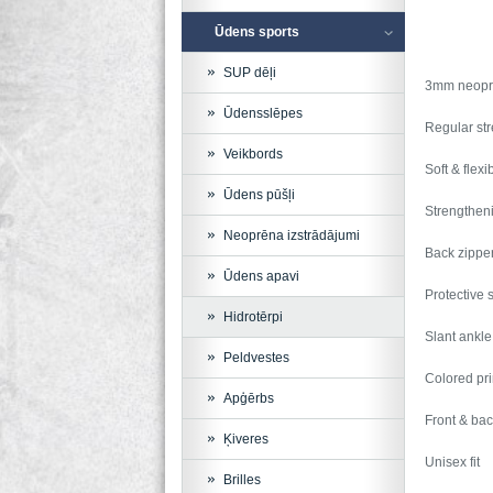
Ūdens sports
SUP dēļi
3mm neopre
Ūdensslēpes
Regular st
Veikbords
Soft & flex
Ūdens pūšļi
Strengtheni
Neoprēna izstrādājumi
Back zipper 
Ūdens apavi
Protective s
Hidrotērpi
Slant ankle
Peldvestes
Colored prin
Apģērbs
Front & back
Ķiveres
Unisex fit
Brilles