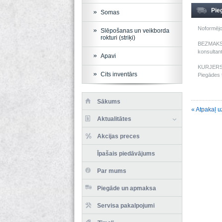
Pie
Somas
Noformējo
Slēpošanas un veikborda
rokturi (striķi)
BEZMAKSAS
konsultant
Apavi
KURJERS: 
Cits inventārs
Piegādes t
Sākums
« Atpakaļ u
Aktualitātes
Akcijas preces
Īpašais piedāvājums
Par mums
Piegāde un apmaksa
Servisa pakalpojumi