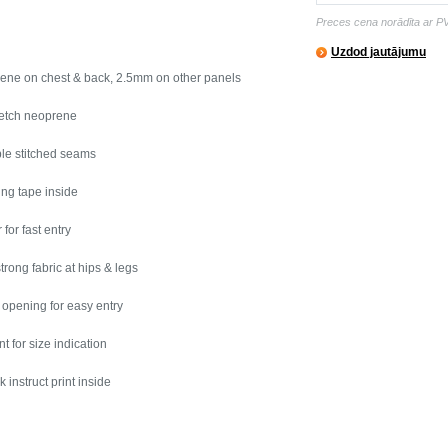
Preces cena norādīta ar P
Uzdod jautājumu
ne on chest & back, 2.5mm on other panels
retch neoprene
ible stitched seams
ng tape inside
for fast entry
trong fabric at hips & legs
 opening for easy entry
t for size indication
 instruct print inside