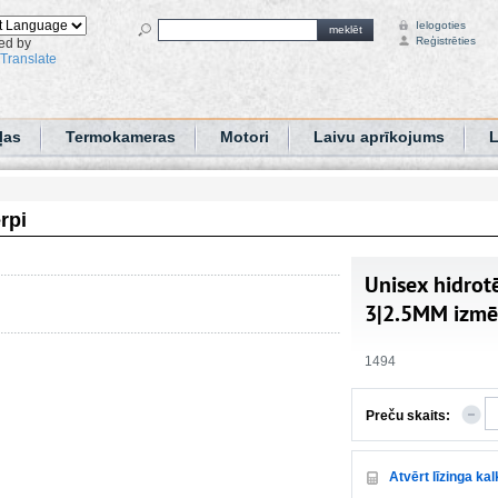
Ielogoties
meklēt
Reģistrēties
ed by
Translate
ļas
Termokameras
Motori
Laivu aprīkojums
L
rpi
Unisex hidrot
3|2.5MM izmēri
1494
Preču skaits:
Atvērt līzinga ka