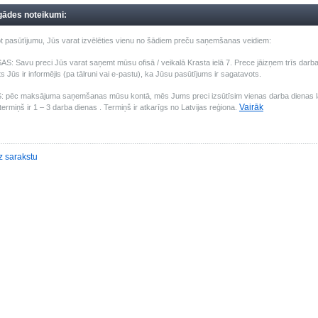
gādes noteikumi:
t pasūtījumu, Jūs varat izvēlēties vienu no šādiem preču saņemšanas veidiem:
: Savu preci Jūs varat saņemt mūsu ofisā / veikalā Krasta ielā 7. Prece jāizņem trīs darba 
s Jūs ir informējis (pa tālruni vai e-pastu), ka Jūsu pasūtījums ir sagatavots.
pēc maksājuma saņemšanas mūsu kontā, mēs Jums preci izsūtīsim vienas darba dienas laik
Vairāk
ermiņš ir 1 – 3 darba dienas . Termiņš ir atkarīgs no Latvijas reģiona.
z sarakstu