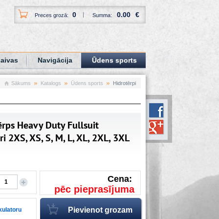
0
0.00
€
Preces grozā:
Summa:
aivas
Navigācija
Ūdens sports
Sākums
Katalogs
Ūdens sports
Hidrotērpi
ērps Heavy Duty Fullsuit
 2XS, XS, S, M, L, XL, 2XL, 3XL
Cena:
pēc pieprasījuma
lkulatoru