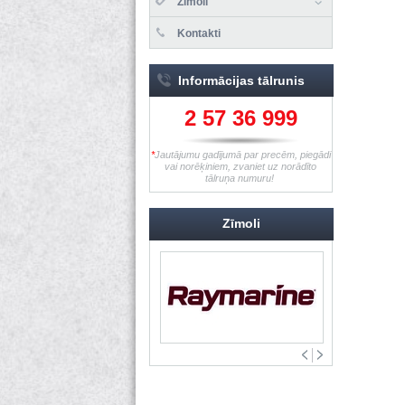
Zīmoli
Kontakti
Informācijas tālrunis
2 57 36 999
*
Jautājumu gadījumā par precēm, piegādi
vai norēķiniem, zvaniet uz norādīto
tālruņa numuru!
Zīmoli