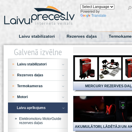
Powered by
Translate
Laivu stabilizatori
Rezerves daļas
Termokame
Galvenā izvēlne
Laivu stabilizatori
Rezerves daļas
Termokameras
MERCURY REZERVES DA
Motori
Laivu aprīkojums
Elektromotoru MotorGuide
rezerves daļas