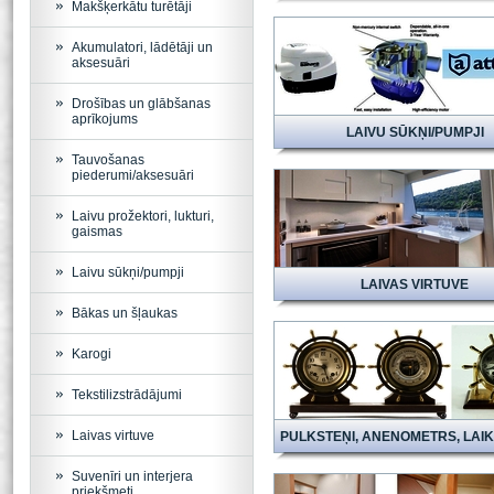
Makšķerkātu turētāji
Akumulatori, lādētāji un
aksesuāri
Drošības un glābšanas
aprīkojums
LAIVU SŪKŅI/PUMPJI
Tauvošanas
piederumi/aksesuāri
Laivu prožektori, lukturi,
gaismas
Laivu sūkņi/pumpji
LAIVAS VIRTUVE
Bākas un šļaukas
Karogi
Tekstilizstrādājumi
Laivas virtuve
Suvenīri un interjera
priekšmeti