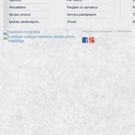
Aktualitātes
Piegāde un apmaksa
R
Akcijas preces
Servisa pakalpojumi
T
Īpašais piedāvājums
Zīmoli
M
Piegāde un apmaksa
Noteikumi