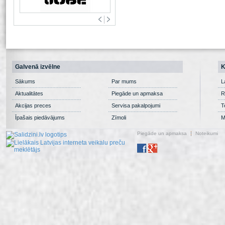
Galvenā izvēlne
K
Sākums
Par mums
L
Aktualitātes
Piegāde un apmaksa
R
Akcijas preces
Servisa pakalpojumi
T
Īpašais piedāvājums
Zīmoli
M
Piegāde un apmaksa
Noteikumi