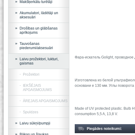
Makšķerkātu turētāji
Akumulatori, lādētāji un
aksesuāri
Drošības un glābšanas
aprīkojums
Tauvošanas
piederumi/aksesuāri
Фара-искатель Golight, проводное 
Laivu prožektori, lukturi,
gaismas
Prožektori
Изготовлена из белой ультрафиоле
IEKŠĒJAIS
основани е 130 мм. Углы поворота 
APGAISMOJUMS
ĀREJAIS APGAISMOJUMS
Made of UV protected plastic. Bulb 
Spuldzes
consumption 5,5 A, 13,8 V.
Laivu sūkņi/pumpji
Piegādes noteikumi:
Bākas un šļaukas