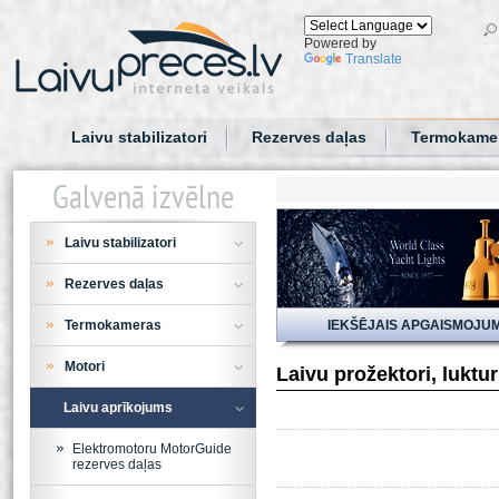
Powered by
Translate
Laivu stabilizatori
Rezerves daļas
Termokame
Galvenā izvēlne
Laivu stabilizatori
Rezerves daļas
Termokameras
IEKŠĒJAIS APGAISMOJU
Motori
Laivu prožektori, luktu
Laivu aprīkojums
Elektromotoru MotorGuide
rezerves daļas