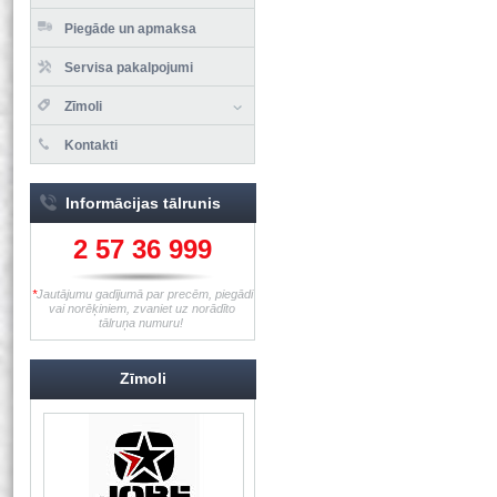
Piegāde un apmaksa
Servisa pakalpojumi
Zīmoli
Kontakti
Informācijas tālrunis
2 57 36 999
*
Jautājumu gadījumā par precēm, piegādi
vai norēķiniem, zvaniet uz norādīto
tālruņa numuru!
Zīmoli