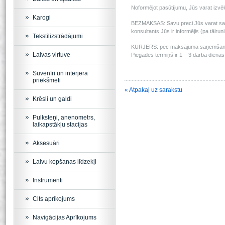
Noformējot pasūtījumu, Jūs varat izv
Karogi
BEZMAKSAS: Savu preci Jūs varat saņem
konsultants Jūs ir informējis (pa tālru
Tekstilizstrādājumi
KURJERS: pēc maksājuma saņemšanas m
Laivas virtuve
Piegādes termiņš ir 1 – 3 darba dienas 
Suvenīri un interjera
priekšmeti
« Atpakaļ uz sarakstu
Krēsli un galdi
Pulksteņi, anenometrs,
laikapstākļu stacijas
Aksesuāri
Laivu kopšanas līdzekļi
Instrumenti
Cits aprīkojums
Navigācijas Aprīkojums