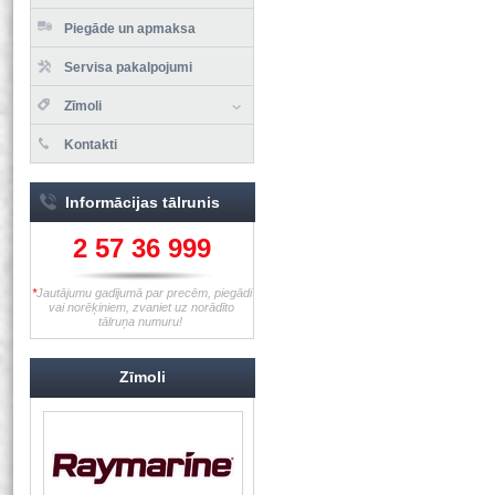
Piegāde un apmaksa
Servisa pakalpojumi
Zīmoli
Kontakti
Informācijas tālrunis
2 57 36 999
*
Jautājumu gadījumā par precēm, piegādi
vai norēķiniem, zvaniet uz norādīto
tālruņa numuru!
Zīmoli