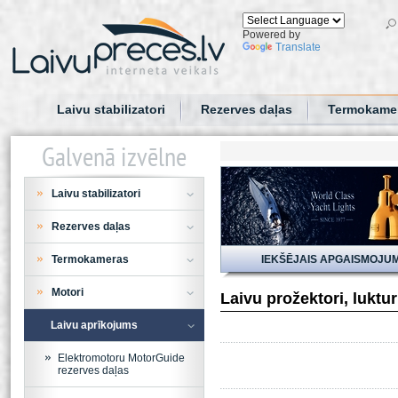
Powered by
Translate
Laivu stabilizatori
Rezerves daļas
Termokame
Galvenā izvēlne
Laivu stabilizatori
Rezerves daļas
Termokameras
IEKŠĒJAIS APGAISMOJU
Motori
Laivu prožektori, luktu
Laivu aprīkojums
Elektromotoru MotorGuide
rezerves daļas