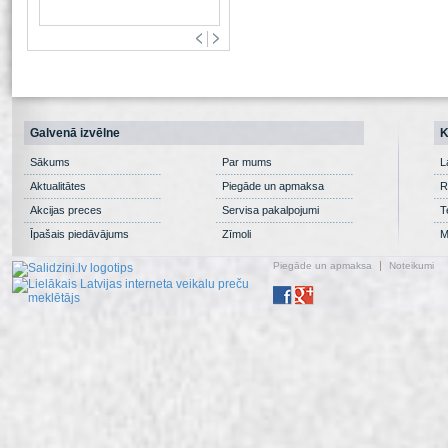
Galvenā izvēlne
K
Sākums
Par mums
L
Aktualitātes
Piegāde un apmaksa
R
Akcijas preces
Servisa pakalpojumi
T
Īpašais piedāvājums
Zīmoli
M
Piegāde un apmaksa
Noteikumi