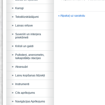
Karogi
« Atpakaļ uz sarakstu
Tekstilizstrādājumi
Laivas virtuve
Suvenīri un interjera
priekšmeti
Krēsli un galdi
Pulksteņi, anenometrs,
laikapstākļu stacijas
Aksesuāri
Laivu kopšanas līdzekļi
Instrumenti
Cits aprīkojums
Navigācijas Aprīkojums