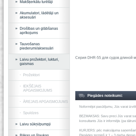
Makšķerkātu turētāji
Akumulatori, lādētāji un
aksesuāri
Drošības un glābšanas
aprīkojums
Tauvošanas
piederumi/aksesuāri
Серия DHR-55 для судов длиной ме
Laivu prožektori, lukturi,
gaismas
Prožektori
IEKŠĒJAIS
APGAISMOJUMS
Piegādes noteikumi:
ĀREJAIS APGAISMOJUMS
Noformējot pasūtījumu, Jūs varat izv
Spuldzes
BEZMAKSAS: Savu preci Jūs varat saņem
konsultants Jūs ir informējis (pa tālru
Laivu sūkņi/pumpji
KURJERS: pēc maksājuma saņemšanas m
Bākas un šļaukas
Piegādes termiņš ir 1 – 3 darba dienas 