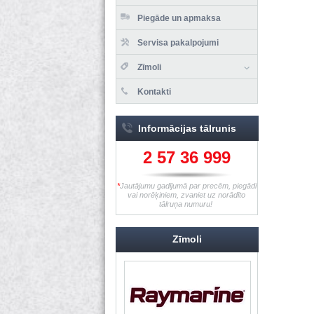
Piegāde un apmaksa
Servisa pakalpojumi
Zīmoli
Kontakti
Informācijas tālrunis
2 57 36 999
*
Jautājumu gadījumā par precēm, piegādi
vai norēķiniem, zvaniet uz norādīto
tālruņa numuru!
Zīmoli