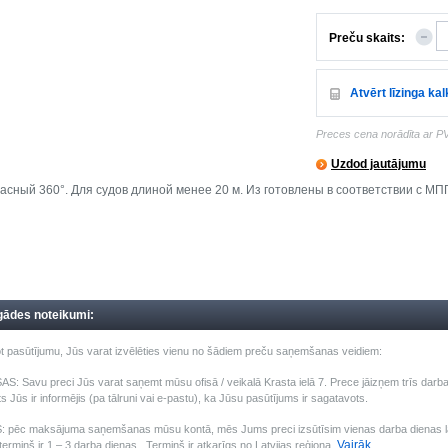
Preču skaits:
Atvērt līzinga ka
Preces cena norādīta ar P
Uzdod jautājumu
асный 360°. Для судов длиной менее 20 м. Из готовлены в соответствии с МП
gādes noteikumi:
t pasūtījumu, Jūs varat izvēlēties vienu no šādiem preču saņemšanas veidiem:
: Savu preci Jūs varat saņemt mūsu ofisā / veikalā Krasta ielā 7. Prece jāizņem trīs darba 
s Jūs ir informējis (pa tālruni vai e-pastu), ka Jūsu pasūtījums ir sagatavots.
pēc maksājuma saņemšanas mūsu kontā, mēs Jums preci izsūtīsim vienas darba dienas laik
Vairāk
ermiņš ir 1 – 3 darba dienas . Termiņš ir atkarīgs no Latvijas reģiona.