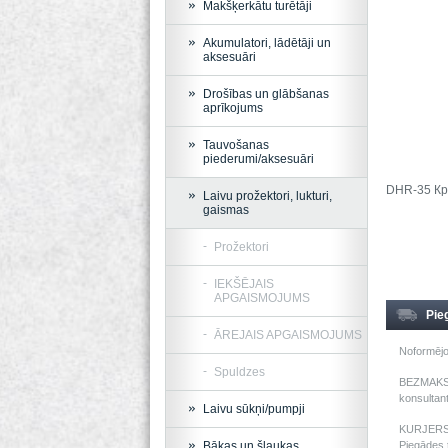
Makšķerkātu turētāji
Akumulatori, lādētāji un
aksesuāri
Drošības un glābšanas
aprīkojums
Tauvošanas
piederumi/aksesuāri
DHR-35 Кр
Laivu prožektori, lukturi,
gaismas
Prožektori
IEKŠĒJAIS
APGAISMOJUMS
Pie
ĀREJAIS APGAISMOJUMS
Noformējo
Spuldzes
BEZMAKSAS
konsultant
Laivu sūkņi/pumpji
KURJERS: 
Bākas un šļaukas
Piegādes t