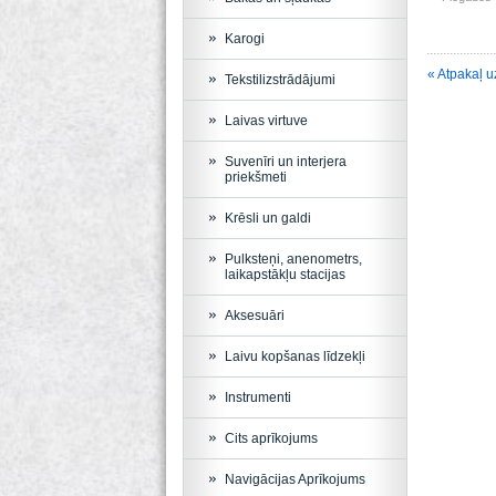
Karogi
« Atpakaļ u
Tekstilizstrādājumi
Laivas virtuve
Suvenīri un interjera
priekšmeti
Krēsli un galdi
Pulksteņi, anenometrs,
laikapstākļu stacijas
Aksesuāri
Laivu kopšanas līdzekļi
Instrumenti
Cits aprīkojums
Navigācijas Aprīkojums