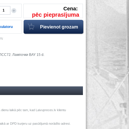
Cena:
pēc pieprasījuma
lkulatoru
VN
ПСС72. Лампочки BAY 15 d.
dienu laikā pēc tam, kad Laivupreces.lv klientu
ā ar DPD kurjeru uz pasūtījumā norādīto adresi.