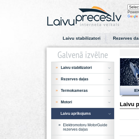
Power
Laivu stabilizatori
Rezerves da
Galvenā izvēlne
Laivu stabilizatori
Rezerves daļas
Termokameras
IE
Motori
Laivu p
Laivu aprīkojums
Elektromotoru MotorGuide
rezerves daļas