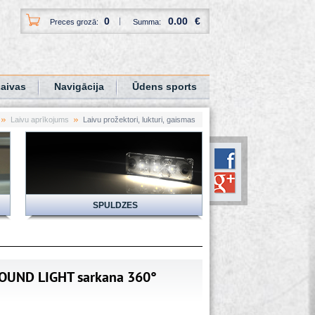
0
0.00
€
Preces grozā:
Summa:
aivas
Navigācija
Ūdens sports
Laivu aprīkojums
Laivu prožektori, lukturi, gaismas
SPULDZES
OUND LIGHT sarkana 360°