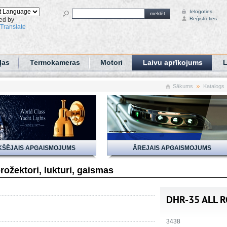
Ielogoties
meklēt
Reģistrēties
ed by
Translate
ļas
Termokameras
Motori
Laivu aprīkojums
L
Sākums
Katalogs
KŠĒJAIS APGAISMOJUMS
ĀREJAIS APGAISMOJUMS
rožektori, lukturi, gaismas
DHR-35 ALL R
3438