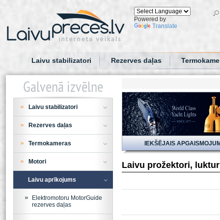
Powered by
Translate
Laivu stabilizatori
Rezerves daļas
Termokame
Galvenā izvēlne
Laivu stabilizatori
Rezerves daļas
Termokameras
IEKŠĒJAIS APGAISMOJU
Motori
Laivu prožektori, luktu
Laivu aprīkojums
Elektromotoru MotorGuide
rezerves daļas