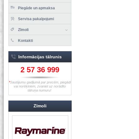
Piegāde un apmaksa
Servisa pakalpojumi
Zīmoli
Kontakti
Informācijas tālrunis
2 57 36 999
*
Jautājumu gadījumā par precēm, piegādi
vai norēķiniem, zvaniet uz norādīto
tālruņa numuru!
Zīmoli