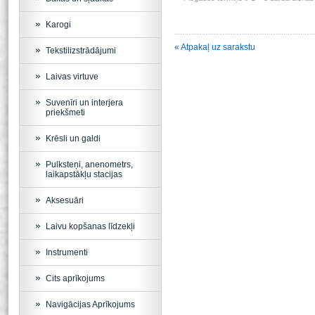
Karogi
« Atpakaļ uz sarakstu
Tekstilizstrādājumi
Laivas virtuve
Suvenīri un interjera
priekšmeti
Krēsli un galdi
Pulksteņi, anenometrs,
laikapstākļu stacijas
Aksesuāri
Laivu kopšanas līdzekļi
Instrumenti
Cits aprīkojums
Navigācijas Aprīkojums