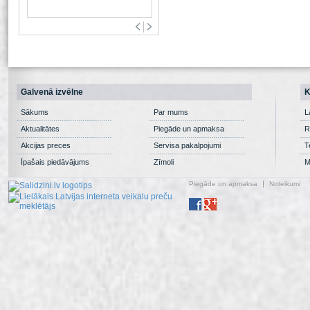
Galvenā izvēlne
K
Sākums
Par mums
L
Aktualitātes
Piegāde un apmaksa
R
Akcijas preces
Servisa pakalpojumi
T
Īpašais piedāvājums
Zīmoli
M
Piegāde un apmaksa
Noteikumi