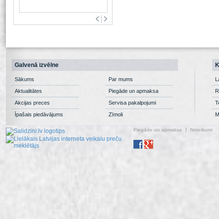
Galvenā izvēlne
K
Sākums
Par mums
L
Aktualitātes
Piegāde un apmaksa
R
Akcijas preces
Servisa pakalpojumi
T
Īpašais piedāvājums
Zīmoli
M
Piegāde un apmaksa
Noteikumi