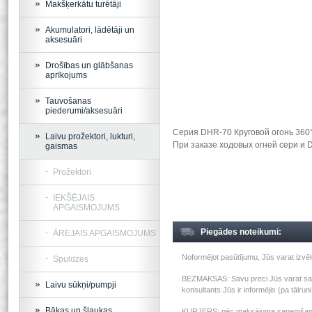
Makšķerkātu turētāji
Akumulatori, lādētāji un
aksesuāri
Drošības un glābšanas
aprīkojums
Tauvošanas
piederumi/aksesuāri
Серия DHR-70 Круговой огонь 360°
Laivu prožektori, lukturi,
При заказе ходовых огней сери и 
gaismas
Prožektori
IEKŠĒJAIS
APGAISMOJUMS
Piegādes noteikumi:
ĀREJAIS APGAISMOJUMS
Noformējot pasūtījumu, Jūs varat izv
Spuldzes
BEZMAKSAS: Savu preci Jūs varat saņem
Laivu sūkņi/pumpji
konsultants Jūs ir informējis (pa tālru
Bākas un šļaukas
KURJERS: pēc maksājuma saņemšanas m