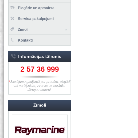
Piegāde un apmaksa
Servisa pakalpojumi
Zīmoli
Kontakti
Informācijas tālrunis
2 57 36 999
*
Jautājumu gadījumā par precēm, piegādi
vai norēķiniem, zvaniet uz norādīto
tālruņa numuru!
Zīmoli