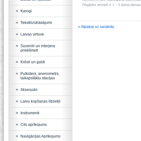
Piegādes termiņš ir 1 – 3 darba dienas 
Karogi
Tekstilizstrādājumi
« Atpakaļ uz sarakstu
Laivas virtuve
Suvenīri un interjera
priekšmeti
Krēsli un galdi
Pulksteņi, anenometrs,
laikapstākļu stacijas
Aksesuāri
Laivu kopšanas līdzekļi
Instrumenti
Cits aprīkojums
Navigācijas Aprīkojums