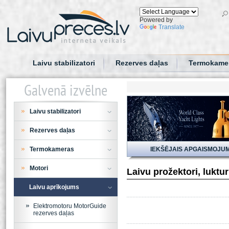
Powered by
Translate
Laivu stabilizatori
Rezerves daļas
Termokame
Galvenā izvēlne
Laivu stabilizatori
Rezerves daļas
Termokameras
IEKŠĒJAIS APGAISMOJU
Motori
Laivu prožektori, luktu
Laivu aprīkojums
Elektromotoru MotorGuide
rezerves daļas