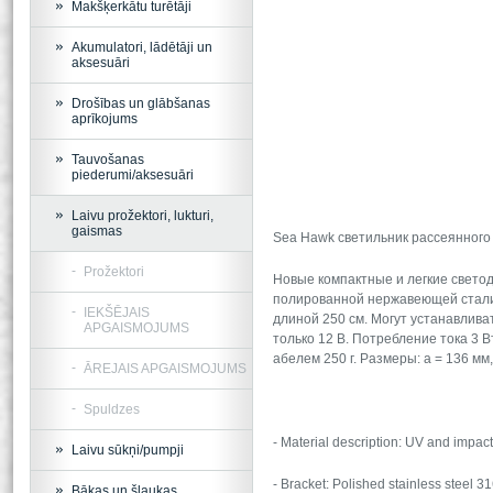
Makšķerkātu turētāji
Akumulatori, lādētāji un
aksesuāri
Drošības un glābšanas
aprīkojums
Tauvošanas
piederumi/aksesuāri
Laivu prožektori, lukturi,
gaismas
Sea Hawk светильник рассеянного 
Prožektori
Новые компактные и легкие свето
полированной нержавеющей стали.
IEKŠĒJAIS
длиной 250 см. Могут устанавливат
APGAISMOJUMS
только 12 В. Потребление тока 3 Вт
абелем 250 г. Размеры: a = 136 мм, 
ĀREJAIS APGAISMOJUMS
Spuldzes
- Material description: UV and impact
Laivu sūkņi/pumpji
- Bracket: Polished stainless steel 3
Bākas un šļaukas