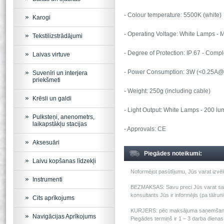
- Colour temperature: 5500K (white)
Karogi
- Operating Voltage: White Lamps - 
Tekstilizstrādājumi
- Degree of Protection: IP 67 - Comp
Laivas virtuve
- Power Consumption: 3W (<0.25A
Suvenīri un interjera
priekšmeti
- Weight: 250g (including cable)
Krēsli un galdi
- Light Output: White Lamps - 200 lu
Pulksteņi, anenometrs,
laikapstākļu stacijas
- Approvals: CE
Aksesuāri
Piegādes noteikumi:
Laivu kopšanas līdzekļi
Noformējot pasūtījumu, Jūs varat izv
Instrumenti
BEZMAKSAS: Savu preci Jūs varat saņem
konsultants Jūs ir informējis (pa tālru
Cits aprīkojums
KURJERS: pēc maksājuma saņemšanas m
Navigācijas Aprīkojums
Piegādes termiņš ir 1 – 3 darba dienas 