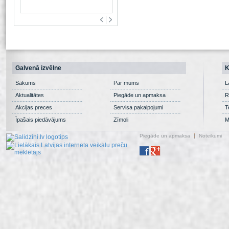
Galvenā izvēlne
K
Sākums
Par mums
L
Aktualitātes
Piegāde un apmaksa
R
Akcijas preces
Servisa pakalpojumi
T
Īpašais piedāvājums
Zīmoli
M
Piegāde un apmaksa
Noteikumi