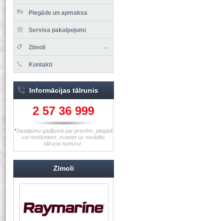
Piegāde un apmaksa
Servisa pakalpojumi
Zīmoli
Kontakti
Informācijas tālrunis
2 57 36 999
*
Jautājumu gadījumā par precēm, piegādi
vai norēķiniem, zvaniet uz norādīto
tālruņa numuru!
Zīmoli