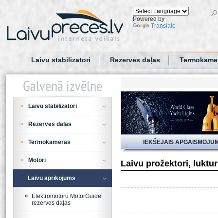
Powered by
Translate
Laivu stabilizatori
Rezerves daļas
Termokame
Galvenā izvēlne
Laivu stabilizatori
Rezerves daļas
Termokameras
IEKŠĒJAIS APGAISMOJU
Motori
Laivu prožektori, luktu
Laivu aprīkojums
Elektromotoru MotorGuide
rezerves daļas