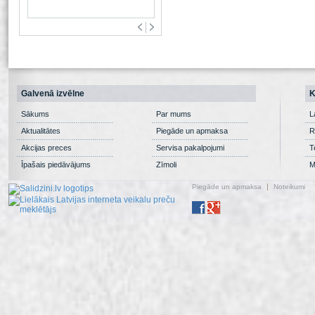
Galvenā izvēlne
K
Sākums
Par mums
L
Aktualitātes
Piegāde un apmaksa
R
Akcijas preces
Servisa pakalpojumi
T
Īpašais piedāvājums
Zīmoli
M
Piegāde un apmaksa
Noteikumi