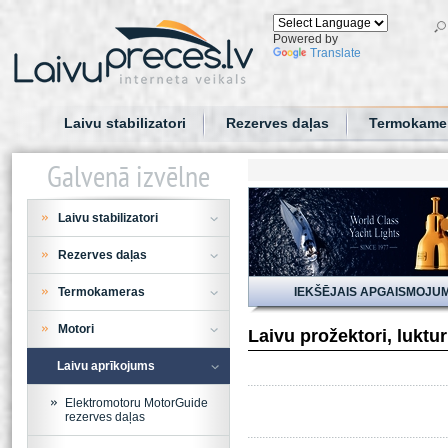
Powered by
Translate
Laivu stabilizatori
Rezerves daļas
Termokame
Galvenā izvēlne
Laivu stabilizatori
Rezerves daļas
Termokameras
IEKŠĒJAIS APGAISMOJU
Motori
Laivu prožektori, luktu
Laivu aprīkojums
Elektromotoru MotorGuide
rezerves daļas