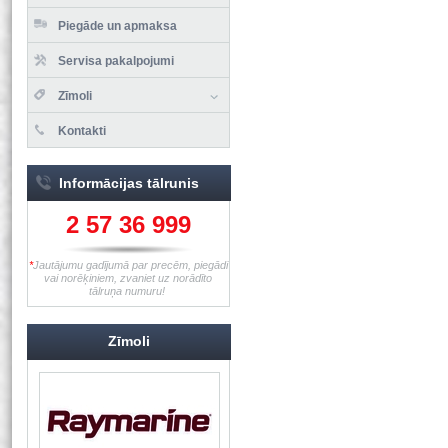
Piegāde un apmaksa
Servisa pakalpojumi
Zīmoli
Kontakti
Informācijas tālrunis
2 57 36 999
*
Jautājumu gadījumā par precēm, piegādi
vai norēķiniem, zvaniet uz norādīto
tālruņa numuru!
Zīmoli