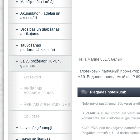
Makšķerkātu turētāji
Akumulatori, lādētāji un
aksesuāri
Drošības un glābšanas
aprīkojums
Tauvošanas
piederumi/aksesuāri
Hella Marine 8517, белый.
Laivu prožektori, lukturi,
gaismas
Галогеновый палубный прожектор 
М10. Водонепроницаемый по IP 69.
Prožektori
IEKŠĒJAIS
Piegādes noteikumi:
APGAISMOJUMS
Noformējot pasūtījumu, Jūs varat izv
ĀREJAIS APGAISMOJUMS
BEZMAKSAS: Savu preci Jūs varat saņem
Spuldzes
konsultants Jūs ir informējis (pa tālru
Laivu sūkņi/pumpji
KURJERS: pēc maksājuma saņemšanas m
Piegādes termiņš ir 1 – 3 darba dienas 
Bākas un šļaukas