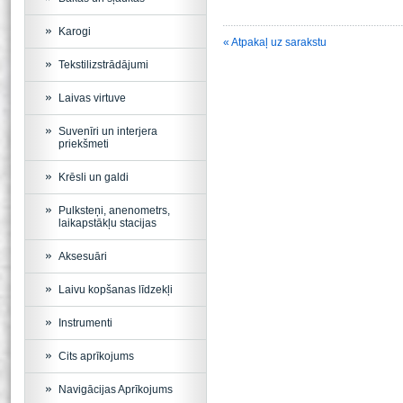
Karogi
« Atpakaļ uz sarakstu
Tekstilizstrādājumi
Laivas virtuve
Suvenīri un interjera
priekšmeti
Krēsli un galdi
Pulksteņi, anenometrs,
laikapstākļu stacijas
Aksesuāri
Laivu kopšanas līdzekļi
Instrumenti
Cits aprīkojums
Navigācijas Aprīkojums