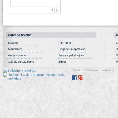
Galvenā izvēlne
K
Sākums
Par mums
L
Aktualitātes
Piegāde un apmaksa
R
Akcijas preces
Servisa pakalpojumi
T
Īpašais piedāvājums
Zīmoli
M
Piegāde un apmaksa
Noteikumi