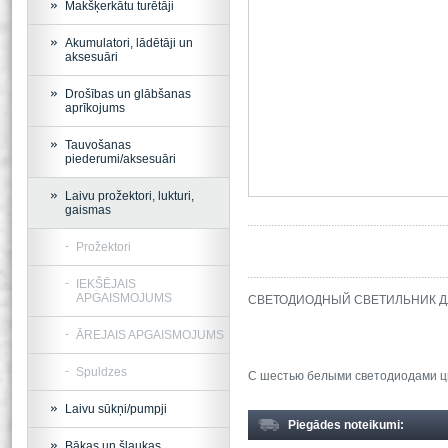
Makšķerkātu turētāji
Akumulatori, lādētāji un
aksesuāri
Drošības un glābšanas
aprīkojums
Tauvošanas
piederumi/aksesuāri
Laivu prožektori, lukturi,
gaismas
Prožektori
IEKŠĒJAIS
APGAISMOJUMS
СВЕТОДИОДНЫЙ СВЕТИЛЬНИК Д
ĀREJAIS APGAISMOJUMS
Spuldzes
С шестью белыми светодиодами цвет
Laivu sūkņi/pumpji
Piegādes noteikumi:
Bākas un šļaukas