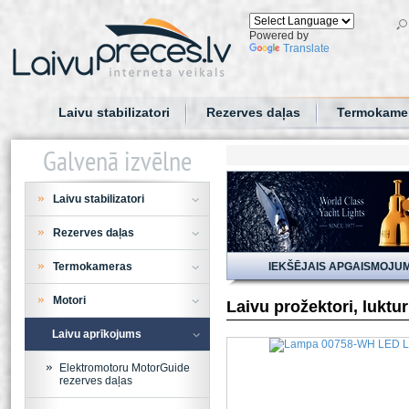
Powered by
Translate
Laivu stabilizatori
Rezerves daļas
Termokame
Galvenā izvēlne
Laivu stabilizatori
Rezerves daļas
Termokameras
IEKŠĒJAIS APGAISMOJU
Motori
Laivu prožektori, luktu
Laivu aprīkojums
Elektromotoru MotorGuide
rezerves daļas