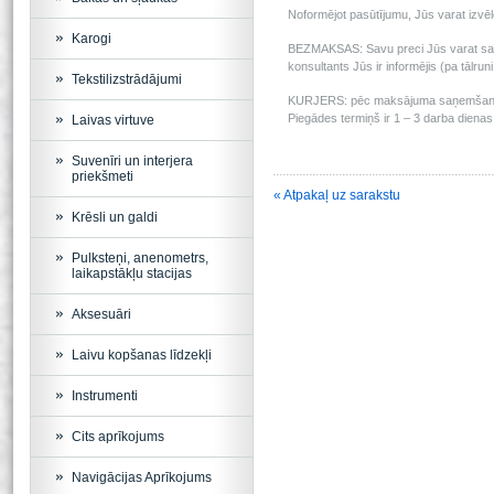
Noformējot pasūtījumu, Jūs varat izv
Karogi
BEZMAKSAS: Savu preci Jūs varat saņem
konsultants Jūs ir informējis (pa tālru
Tekstilizstrādājumi
KURJERS: pēc maksājuma saņemšanas m
Piegādes termiņš ir 1 – 3 darba dienas 
Laivas virtuve
Suvenīri un interjera
priekšmeti
« Atpakaļ uz sarakstu
Krēsli un galdi
Pulksteņi, anenometrs,
laikapstākļu stacijas
Aksesuāri
Laivu kopšanas līdzekļi
Instrumenti
Cits aprīkojums
Navigācijas Aprīkojums