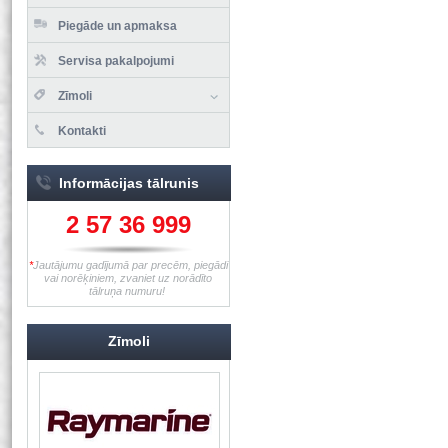
Piegāde un apmaksa
Servisa pakalpojumi
Zīmoli
Kontakti
Informācijas tālrunis
2 57 36 999
*
Jautājumu gadījumā par precēm, piegādi
vai norēķiniem, zvaniet uz norādīto
tālruņa numuru!
Zīmoli