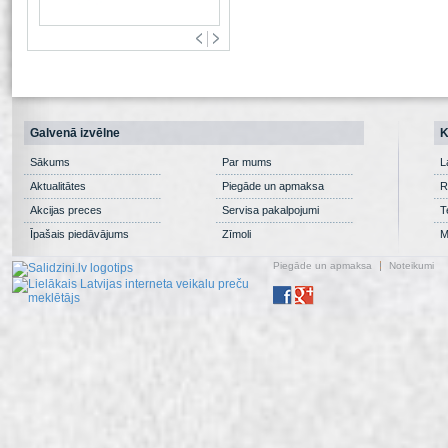
Galvenā izvēlne
K
Sākums
Par mums
L
Aktualitātes
Piegāde un apmaksa
R
Akcijas preces
Servisa pakalpojumi
T
Īpašais piedāvājums
Zīmoli
M
Piegāde un apmaksa
Noteikumi