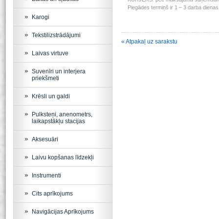
Piegādes termiņš ir 1 – 3 darba dienas 
Karogi
Tekstilizstrādājumi
« Atpakaļ uz sarakstu
Laivas virtuve
Suvenīri un interjera
priekšmeti
Krēsli un galdi
Pulksteņi, anenometrs,
laikapstākļu stacijas
Aksesuāri
Laivu kopšanas līdzekļi
Instrumenti
Cits aprīkojums
Navigācijas Aprīkojums