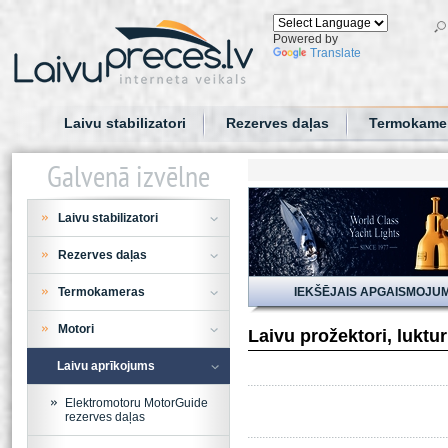
Powered by
Translate
Laivu stabilizatori
Rezerves daļas
Termokame
Galvenā izvēlne
Laivu stabilizatori
Rezerves daļas
Termokameras
IEKŠĒJAIS APGAISMOJU
Motori
Laivu prožektori, luktu
Laivu aprīkojums
Elektromotoru MotorGuide
rezerves daļas