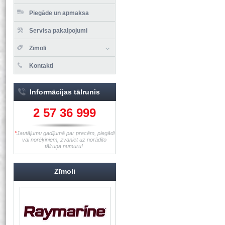
Piegāde un apmaksa
Servisa pakalpojumi
Zīmoli
Kontakti
Informācijas tālrunis
2 57 36 999
*
Jautājumu gadījumā par precēm, piegādi
vai norēķiniem, zvaniet uz norādīto
tālruņa numuru!
Zīmoli