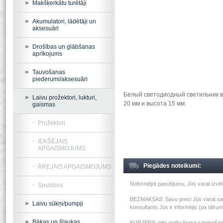
Makšķerkātu turētāji
Akumulatori, lādētāji un
aksesuāri
Drošības un glābšanas
aprīkojums
Tauvošanas
piederumi/aksesuāri
Белый светодиодный светильник в
Laivu prožektori, lukturi,
20 мм и высота 15 мм.
gaismas
Prožektori
IEKŠĒJAIS
APGAISMOJUMS
Piegādes noteikumi:
ĀREJAIS APGAISMOJUMS
Noformējot pasūtījumu, Jūs varat izv
Spuldzes
BEZMAKSAS: Savu preci Jūs varat saņem
Laivu sūkņi/pumpji
konsultants Jūs ir informējis (pa tālru
Bākas un šļaukas
KURJERS: pēc maksājuma saņemšanas m