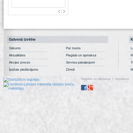
Galvenā izvēlne
K
Sākums
Par mums
L
Aktualitātes
Piegāde un apmaksa
R
Akcijas preces
Servisa pakalpojumi
T
Īpašais piedāvājums
Zīmoli
M
Piegāde un apmaksa
Noteikumi