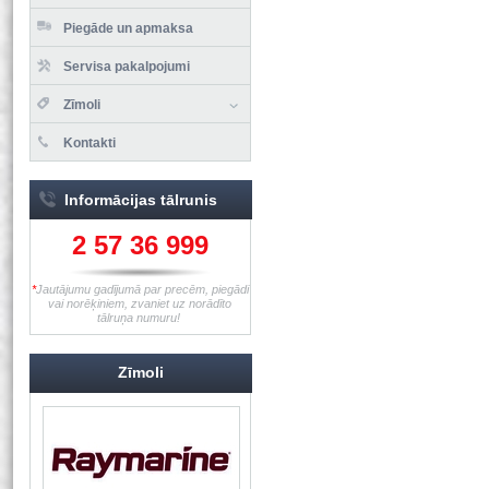
Piegāde un apmaksa
Servisa pakalpojumi
Zīmoli
Kontakti
Informācijas tālrunis
2 57 36 999
*
Jautājumu gadījumā par precēm, piegādi
vai norēķiniem, zvaniet uz norādīto
tālruņa numuru!
Zīmoli