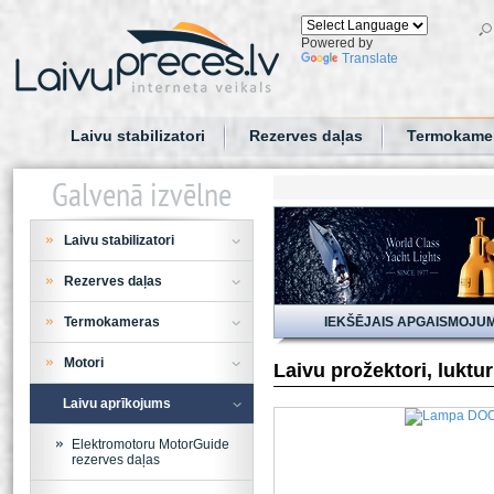
Powered by
Translate
Laivu stabilizatori
Rezerves daļas
Termokame
Galvenā izvēlne
Laivu stabilizatori
Rezerves daļas
Termokameras
IEKŠĒJAIS APGAISMOJU
Motori
Laivu prožektori, luktu
Laivu aprīkojums
Elektromotoru MotorGuide
rezerves daļas