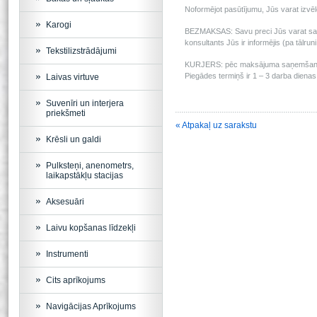
Noformējot pasūtījumu, Jūs varat izv
Karogi
BEZMAKSAS: Savu preci Jūs varat saņem
konsultants Jūs ir informējis (pa tālru
Tekstilizstrādājumi
KURJERS: pēc maksājuma saņemšanas m
Piegādes termiņš ir 1 – 3 darba dienas 
Laivas virtuve
Suvenīri un interjera
priekšmeti
« Atpakaļ uz sarakstu
Krēsli un galdi
Pulksteņi, anenometrs,
laikapstākļu stacijas
Aksesuāri
Laivu kopšanas līdzekļi
Instrumenti
Cits aprīkojums
Navigācijas Aprīkojums