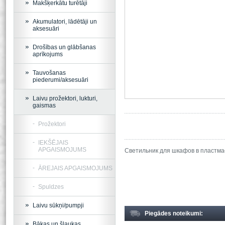
Makšķerkātu turētāji
Akumulatori, lādētāji un
aksesuāri
Drošības un glābšanas
aprīkojums
Tauvošanas
piederumi/aksesuāri
Laivu prožektori, lukturi,
gaismas
Prožektori
IEKŠĒJAIS
APGAISMOJUMS
Светильник для шкафов в пластмас
ĀREJAIS APGAISMOJUMS
Spuldzes
Laivu sūkņi/pumpji
Piegādes noteikumi:
Bākas un šļaukas