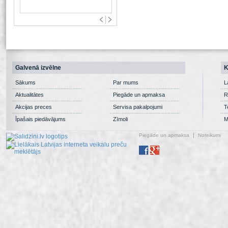
Galvenā izvēlne
K
Sākums
Par mums
L
Aktualitātes
Piegāde un apmaksa
R
Akcijas preces
Servisa pakalpojumi
T
Īpašais piedāvājums
Zīmoli
M
Piegāde un apmaksa
Noteikumi