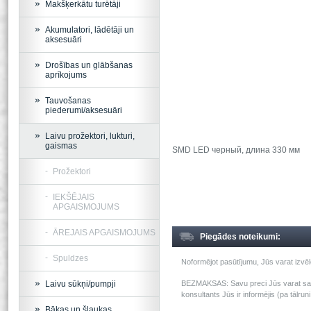
Makšķerkātu turētāji
Akumulatori, lādētāji un
aksesuāri
Drošības un glābšanas
aprīkojums
Tauvošanas
piederumi/aksesuāri
Laivu prožektori, lukturi,
gaismas
SMD LED черный, длина 330 мм
Prožektori
IEKŠĒJAIS
APGAISMOJUMS
ĀREJAIS APGAISMOJUMS
Piegādes noteikumi:
Spuldzes
Noformējot pasūtījumu, Jūs varat izv
Laivu sūkņi/pumpji
BEZMAKSAS: Savu preci Jūs varat saņem
konsultants Jūs ir informējis (pa tālru
Bākas un šļaukas