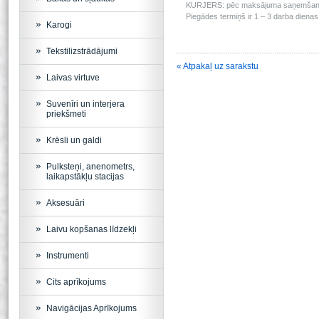
KURJERS: pēc maksājuma saņemšanas m
Piegādes termiņš ir 1 – 3 darba dienas 
Karogi
Tekstilizstrādājumi
« Atpakaļ uz sarakstu
Laivas virtuve
Suvenīri un interjera
priekšmeti
Krēsli un galdi
Pulksteņi, anenometrs,
laikapstākļu stacijas
Aksesuāri
Laivu kopšanas līdzekļi
Instrumenti
Cits aprīkojums
Navigācijas Aprīkojums