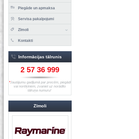
Piegāde un apmaksa
Servisa pakalpojumi
Zīmoli
Kontakti
Informācijas tālrunis
2 57 36 999
*
Jautājumu gadījumā par precēm, piegādi
vai norēķiniem, zvaniet uz norādīto
tālruņa numuru!
Zīmoli