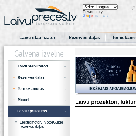
Powered by
Translate
Laivu stabilizatori
Rezerves daļas
Termokame
Galvenā izvēlne
Laivu stabilizatori
Rezerves daļas
Termokameras
IEKŠĒJAIS APGAISMOJU
Motori
Laivu prožektori, luktu
Laivu aprīkojums
Elektromotoru MotorGuide
rezerves daļas