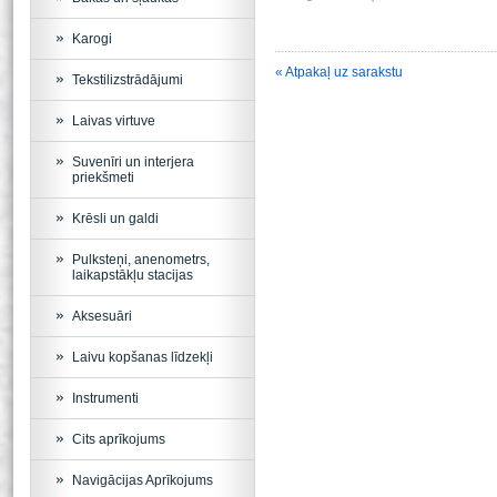
Karogi
« Atpakaļ uz sarakstu
Tekstilizstrādājumi
Laivas virtuve
Suvenīri un interjera
priekšmeti
Krēsli un galdi
Pulksteņi, anenometrs,
laikapstākļu stacijas
Aksesuāri
Laivu kopšanas līdzekļi
Instrumenti
Cits aprīkojums
Navigācijas Aprīkojums