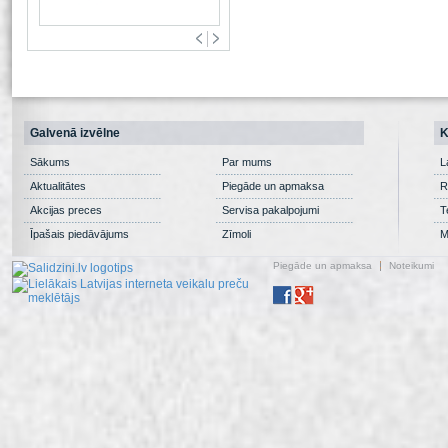
Galvenā izvēlne
K
Sākums
Par mums
L
Aktualitātes
Piegāde un apmaksa
R
Akcijas preces
Servisa pakalpojumi
T
Īpašais piedāvājums
Zīmoli
M
Piegāde un apmaksa
Noteikumi