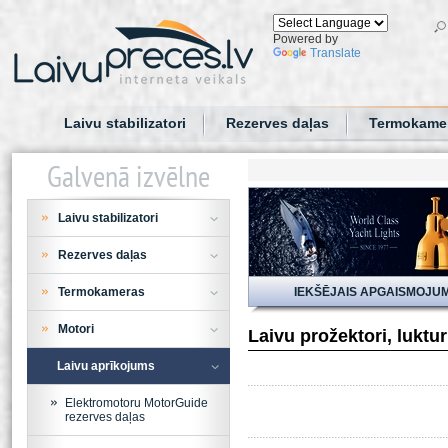
Powered by
Translate
Laivu stabilizatori
Rezerves daļas
Termokame
Galvenā izvēlne
Laivu stabilizatori
Rezerves daļas
Termokameras
IEKŠĒJAIS APGAISMOJU
Motori
Laivu prožektori, luktu
Laivu aprīkojums
Elektromotoru MotorGuide
rezerves daļas