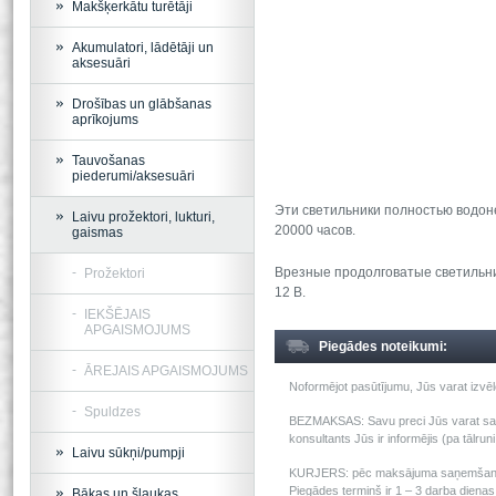
Makšķerkātu turētāji
Akumulatori, lādētāji un
aksesuāri
Drošības un glābšanas
aprīkojums
Tauvošanas
piederumi/aksesuāri
Эти светильники полностью водон
Laivu prožektori, lukturi,
20000 часов.
gaismas
Врезные продолговатые светильник
Prožektori
12 В.
IEKŠĒJAIS
APGAISMOJUMS
Piegādes noteikumi:
ĀREJAIS APGAISMOJUMS
Noformējot pasūtījumu, Jūs varat izv
Spuldzes
BEZMAKSAS: Savu preci Jūs varat saņem
konsultants Jūs ir informējis (pa tālru
Laivu sūkņi/pumpji
KURJERS: pēc maksājuma saņemšanas m
Piegādes termiņš ir 1 – 3 darba dienas 
Bākas un šļaukas