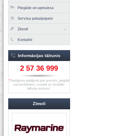
Piegāde un apmaksa
Servisa pakalpojumi
Zīmoli
Kontakti
Informācijas tālrunis
2 57 36 999
*
Jautājumu gadījumā par precēm, piegādi
vai norēķiniem, zvaniet uz norādīto
tālruņa numuru!
Zīmoli