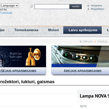
Ielogoties
meklēt
Reģistrēties
ed by
Translate
ļas
Termokameras
Motori
Laivu aprīkojums
L
Sākums
Katalogs
KŠĒJAIS APGAISMOJUMS
ĀREJAIS APGAISMOJUMS
rožektori, lukturi, gaismas
Lampa NOVA 
3070