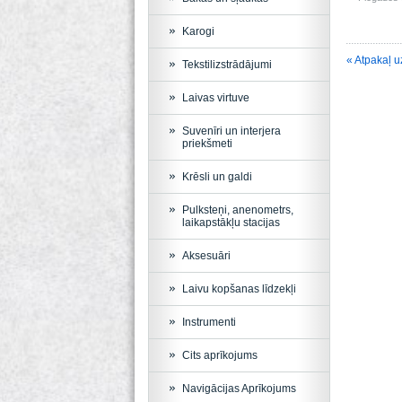
Karogi
« Atpakaļ u
Tekstilizstrādājumi
Laivas virtuve
Suvenīri un interjera
priekšmeti
Krēsli un galdi
Pulksteņi, anenometrs,
laikapstākļu stacijas
Aksesuāri
Laivu kopšanas līdzekļi
Instrumenti
Cits aprīkojums
Navigācijas Aprīkojums