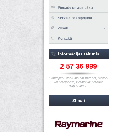
Piegāde un apmaksa
Servisa pakalpojumi
Zīmoli
Kontakti
Informācijas tālrunis
2 57 36 999
*
Jautājumu gadījumā par precēm, piegādi
vai norēķiniem, zvaniet uz norādīto
tālruņa numuru!
Zīmoli