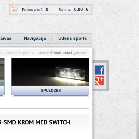
0
0.00
€
Preces grozā:
Summa:
aivas
Navigācija
Ūdens sports
Laivu aprīkojums
Laivu prožektori, lukturi, gaismas
SPULDZES
9-SMD KROM MED SWITCH