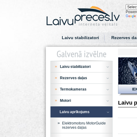
Power
Laivu stabilizatori
Rezerves da
Galvenā izvēlne
Laivu stabilizatori
Rezerves daļas
Termokameras
IE
Motori
Laivu p
Laivu aprīkojums
Elektromotoru MotorGuide
rezerves daļas