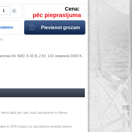
Cena:
pēc pieprasījuma
lkulatoru
VN
очка 94 SMD, 8-30 В, 2 Вт, 140 люменов 3000 K.
dienu laikā pēc tam, kad Laivupreces.lv klientu
ā ar DPD kurjeru uz pasūtījumā norādīto adresi.