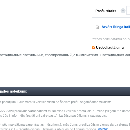
Preču skaits:
Atvērt līzinga ka
Preces cena norādīta ar P
Uzdod jautājumu
ветодиодные светильники, хромированный, c выключателя. Светодиодная ламп
gādes noteikumi:
t pasūtījumu, Jūs varat izvēlēties vienu no šādiem preču saņemšanas veidiem:
: Savu preci Jūs varat saņemt mūsu ofisā / veikalā Krasta ielā 7. Prece jāizņem trīs darba 
s Jūs ir informējis (pa tālruni vai e-pastu), ka Jūsu pasūtījums ir sagatavots.
pēc maksājuma saņemšanas mūsu kontā, mēs Jums preci izsūtīsim vienas darba dienas laik
Vairāk
ermiņš ir 1 – 3 darba dienas . Termiņš ir atkarīgs no Latvijas reģiona.