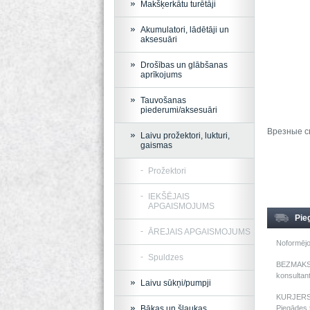
Makšķerkātu turētāji
Akumulatori, lādētāji un
aksesuāri
Drošības un glābšanas
aprīkojums
Tauvošanas
piederumi/aksesuāri
Врезные с
Laivu prožektori, lukturi,
gaismas
Prožektori
IEKŠĒJAIS
APGAISMOJUMS
Pie
ĀREJAIS APGAISMOJUMS
Noformējo
Spuldzes
BEZMAKSAS
konsultant
Laivu sūkņi/pumpji
KURJERS: 
Bākas un šļaukas
Piegādes t