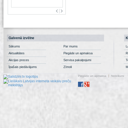
Galvenā izvēlne
K
Sākums
Par mums
L
Aktualitātes
Piegāde un apmaksa
R
Akcijas preces
Servisa pakalpojumi
T
Īpašais piedāvājums
Zīmoli
M
Piegāde un apmaksa
Noteikumi