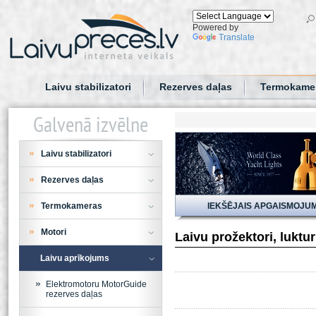
Powered by
Translate
Laivu stabilizatori
Rezerves daļas
Termokame
Galvenā izvēlne
Laivu stabilizatori
Rezerves daļas
Termokameras
IEKŠĒJAIS APGAISMOJU
Motori
Laivu prožektori, luktu
Laivu aprīkojums
Elektromotoru MotorGuide
rezerves daļas