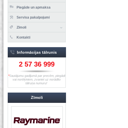
Piegāde un apmaksa
Servisa pakalpojumi
Zīmoli
Kontakti
Informācijas tālrunis
2 57 36 999
*
Jautājumu gadījumā par precēm, piegādi
vai norēķiniem, zvaniet uz norādīto
tālruņa numuru!
Zīmoli