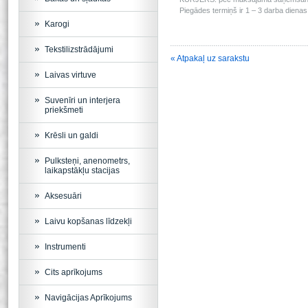
Piegādes termiņš ir 1 – 3 darba dienas 
Karogi
Tekstilizstrādājumi
« Atpakaļ uz sarakstu
Laivas virtuve
Suvenīri un interjera
priekšmeti
Krēsli un galdi
Pulksteņi, anenometrs,
laikapstākļu stacijas
Aksesuāri
Laivu kopšanas līdzekļi
Instrumenti
Cits aprīkojums
Navigācijas Aprīkojums