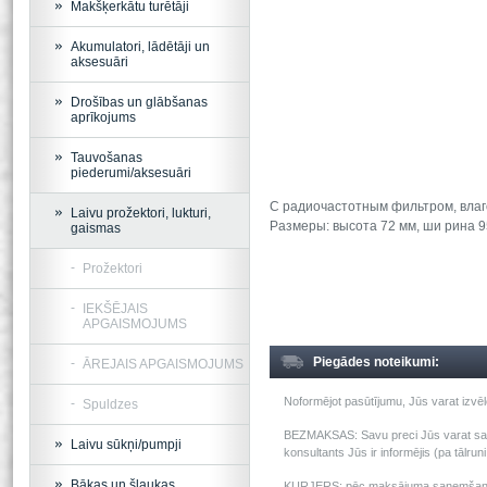
Makšķerkātu turētāji
Akumulatori, lādētāji un
aksesuāri
Drošības un glābšanas
aprīkojums
Tauvošanas
piederumi/aksesuāri
С радиочастотным фильтром, влаг
Laivu prožektori, lukturi,
Размеры: высота 72 мм, ши рина 95
gaismas
Prožektori
IEKŠĒJAIS
APGAISMOJUMS
Piegādes noteikumi:
ĀREJAIS APGAISMOJUMS
Noformējot pasūtījumu, Jūs varat izv
Spuldzes
BEZMAKSAS: Savu preci Jūs varat saņem
Laivu sūkņi/pumpji
konsultants Jūs ir informējis (pa tālru
Bākas un šļaukas
KURJERS: pēc maksājuma saņemšanas m