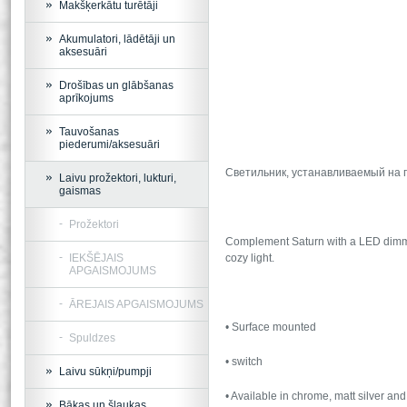
Makšķerkātu turētāji
Akumulatori, lādētāji un
aksesuāri
Drošības un glābšanas
aprīkojums
Tauvošanas
piederumi/aksesuāri
Светильник, устанавливаемый на п
Laivu prožektori, lukturi,
gaismas
Prožektori
Complement Saturn with a LED dimmer.
IEKŠĒJAIS
cozy light.
APGAISMOJUMS
ĀREJAIS APGAISMOJUMS
• Surface mounted
Spuldzes
• switch
Laivu sūkņi/pumpji
• Available in chrome, matt silver and
Bākas un šļaukas