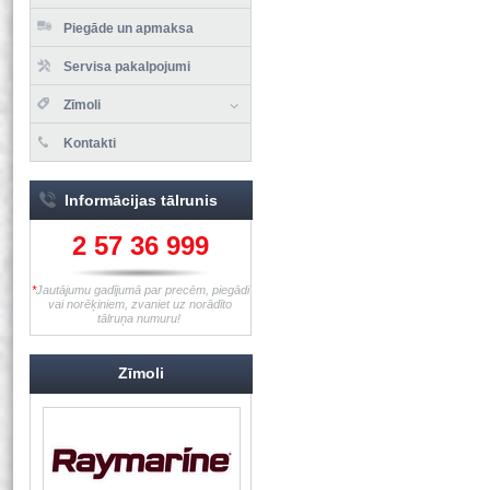
Piegāde un apmaksa
Servisa pakalpojumi
Zīmoli
Kontakti
Informācijas tālrunis
2 57 36 999
*
Jautājumu gadījumā par precēm, piegādi
vai norēķiniem, zvaniet uz norādīto
tālruņa numuru!
Zīmoli