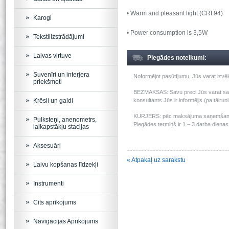
• Warm and pleasant light (CRI 94)
Karogi
• Power consumption is 3,5W
Tekstilizstrādājumi
Laivas virtuve
Piegādes noteikumi:
Suvenīri un interjera
Noformējot pasūtījumu, Jūs varat izv
priekšmeti
BEZMAKSAS: Savu preci Jūs varat saņem
Krēsli un galdi
konsultants Jūs ir informējis (pa tālru
KURJERS: pēc maksājuma saņemšanas m
Pulksteņi, anenometrs,
Piegādes termiņš ir 1 – 3 darba dienas 
laikapstākļu stacijas
Aksesuāri
« Atpakaļ uz sarakstu
Laivu kopšanas līdzekļi
Instrumenti
Cits aprīkojums
Navigācijas Aprīkojums