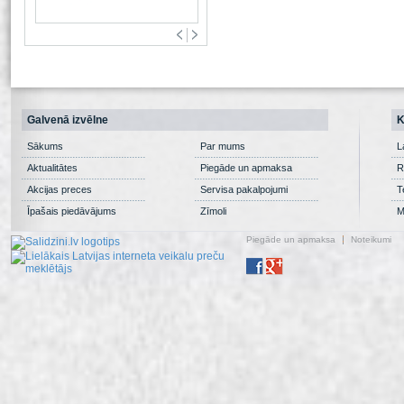
Galvenā izvēlne
K
Sākums
Par mums
L
Aktualitātes
Piegāde un apmaksa
R
Akcijas preces
Servisa pakalpojumi
T
Īpašais piedāvājums
Zīmoli
M
Piegāde un apmaksa
Noteikumi