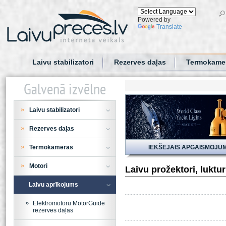
Powered by
Translate
Laivu stabilizatori
Rezerves daļas
Termokame
Galvenā izvēlne
Laivu stabilizatori
Rezerves daļas
Termokameras
IEKŠĒJAIS APGAISMOJU
Motori
Laivu prožektori, luktu
Laivu aprīkojums
Elektromotoru MotorGuide
rezerves daļas