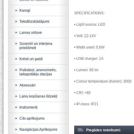
Karogi
SPECIFICATIONS:
Tekstilizstrādājumi
• Light source: LED
Laivas virtuve
• Volt: 12-14V
Suvenīri un interjera
• Watts used: 0,6W
priekšmeti
• USB charger: 1A
Krēsli un galdi
Pulksteņi, anenometrs,
• Lumen: 60 lm
laikapstākļu stacijas
• Colour temperature (Kelvin): 3000
Aksesuāri
• CRI: >80
Laivu kopšanas līdzekļi
• IP-class: IP21
Instrumenti
Cits aprīkojums
Navigācijas Aprīkojums
Piegādes noteikumi: