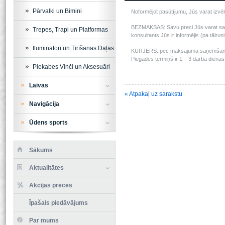
Pārvalki un Bimini
Noformējot pasūtījumu, Jūs varat izv
BEZMAKSAS: Savu preci Jūs varat saņem
Trepes, Trapi un Platformas
konsultants Jūs ir informējis (pa tālru
Iluminatori un Tīrīšanas Daļas
KURJERS: pēc maksājuma saņemšanas m
Piegādes termiņš ir 1 – 3 darba dienas 
Piekabes Vinči un Aksesuāri
Laivas
« Atpakaļ uz sarakstu
Navigācija
Ūdens sports
Sākums
Aktualitātes
Akcijas preces
Īpašais piedāvājums
Par mums