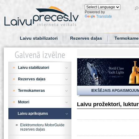
Powered by
Translate
Laivu stabilizatori
Rezerves daļas
Termokame
Galvenā izvēlne
Laivu stabilizatori
Rezerves daļas
Termokameras
IEKŠĒJAIS APGAISMOJU
Motori
Laivu prožektori, luktu
Laivu aprīkojums
Elektromotoru MotorGuide
rezerves daļas