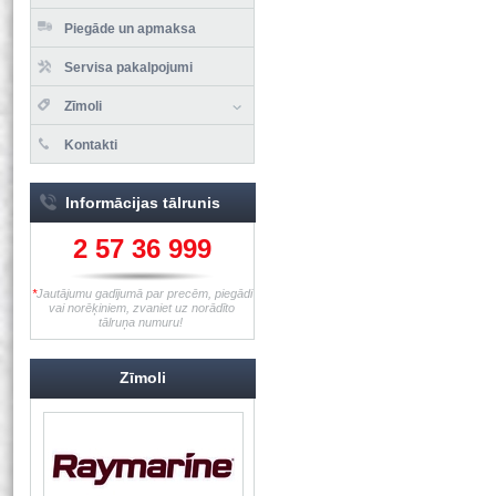
Piegāde un apmaksa
Servisa pakalpojumi
Zīmoli
Kontakti
Informācijas tālrunis
2 57 36 999
*
Jautājumu gadījumā par precēm, piegādi
vai norēķiniem, zvaniet uz norādīto
tālruņa numuru!
Zīmoli