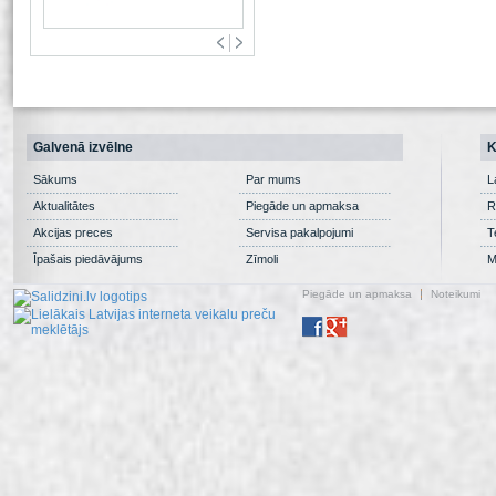
Galvenā izvēlne
K
Sākums
Par mums
L
Aktualitātes
Piegāde un apmaksa
R
Akcijas preces
Servisa pakalpojumi
T
Īpašais piedāvājums
Zīmoli
M
Piegāde un apmaksa
Noteikumi