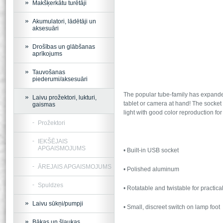
Makšķerkātu turētāji
Akumulatori, lādētāji un
aksesuāri
Drošības un glābšanas
aprīkojums
Tauvošanas
piederumi/aksesuāri
The popular tube-family has expande
Laivu prožektori, lukturi,
tablet or camera at hand! The socket 
gaismas
light with good color reproduction fo
Prožektori
IEKŠĒJAIS
APGAISMOJUMS
• Built-in USB socket
ĀREJAIS APGAISMOJUMS
• Polished aluminum
Spuldzes
• Rotatable and twistable for practic
Laivu sūkņi/pumpji
• Small, discreet switch on lamp foot
Bākas un šļaukas