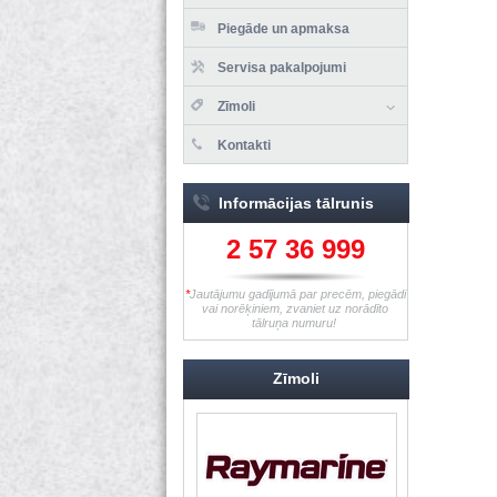
Piegāde un apmaksa
Servisa pakalpojumi
Zīmoli
Kontakti
Informācijas tālrunis
2 57 36 999
*
Jautājumu gadījumā par precēm, piegādi
vai norēķiniem, zvaniet uz norādīto
tālruņa numuru!
Zīmoli