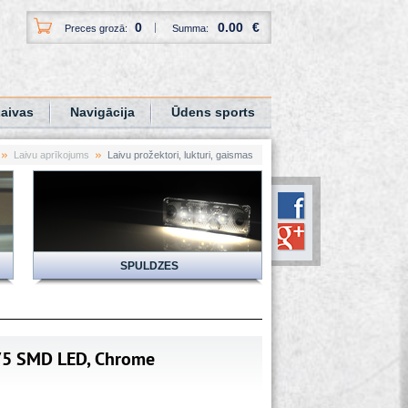
0
0.00
€
Preces grozā:
Summa:
aivas
Navigācija
Ūdens sports
Laivu aprīkojums
Laivu prožektori, lukturi, gaismas
SPULDZES
5 SMD LED, Chrome