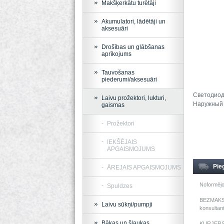
Makšķerkātu turētāji
Akumulatori, lādētāji un
aksesuāri
Drošības un glābšanas
aprīkojums
Tauvošanas
piederumi/aksesuāri
Светодиод
Laivu prožektori, lukturi,
Наружный 
gaismas
Prožektori
IEKŠĒJAIS
APGAISMOJUMS
Pie
ĀREJAIS APGAISMOJUMS
Noformējo
Spuldzes
BEZMAKSAS
Laivu sūkņi/pumpji
konsultant
Bākas un šļaukas
KURJERS: 