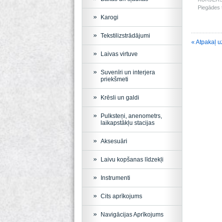
Piegādes t
Karogi
Tekstilizstrādājumi
« Atpakaļ u
Laivas virtuve
Suvenīri un interjera
priekšmeti
Krēsli un galdi
Pulksteņi, anenometrs,
laikapstākļu stacijas
Aksesuāri
Laivu kopšanas līdzekļi
Instrumenti
Cits aprīkojums
Navigācijas Aprīkojums