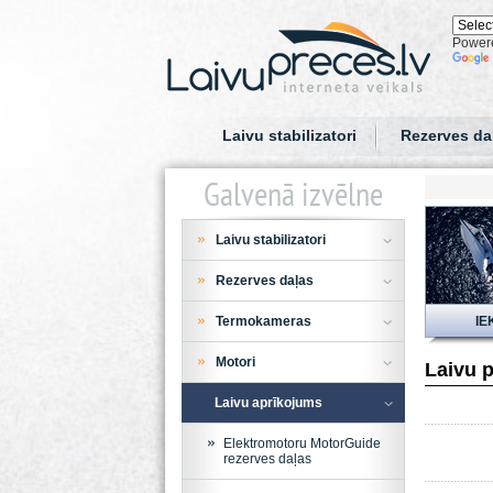
Power
Laivu stabilizatori
Rezerves da
Galvenā izvēlne
Laivu stabilizatori
Rezerves daļas
Termokameras
IE
Motori
Laivu p
Laivu aprīkojums
Elektromotoru MotorGuide
rezerves daļas