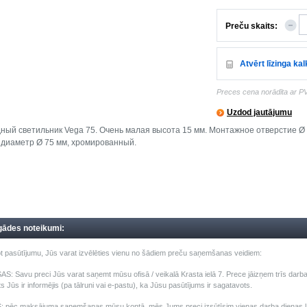
Preču skaits:
Atvērt līzinga ka
Preces cena norādīta ar P
Uzdod jautājumu
ный светильник Vega 75. Очень малая высота 15 мм. Монтажное отверстие Ø 
диаметр Ø 75 мм, хромированный.
gādes noteikumi:
t pasūtījumu, Jūs varat izvēlēties vienu no šādiem preču saņemšanas veidiem:
: Savu preci Jūs varat saņemt mūsu ofisā / veikalā Krasta ielā 7. Prece jāizņem trīs darba 
s Jūs ir informējis (pa tālruni vai e-pastu), ka Jūsu pasūtījums ir sagatavots.
pēc maksājuma saņemšanas mūsu kontā, mēs Jums preci izsūtīsim vienas darba dienas laik