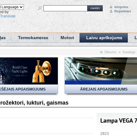
Ielogoties
meklēt
Reģistrēties
ed by
Translate
ļas
Termokameras
Motori
Laivu aprīkojums
L
Sākums
Katalogs
KŠĒJAIS APGAISMOJUMS
ĀREJAIS APGAISMOJUMS
rožektori, lukturi, gaismas
Lampa VEGA 7
2823