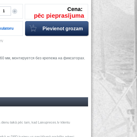
Cena:
pēc pieprasījuma
lkulatoru
VN
60 мм, монтируется без крепежа на фиксаторах.
dienu laikā pēc tam, kad Laivupreces.lv klientu
ā ar DPD kurjeru uz pasūtījumā norādīto adresi.