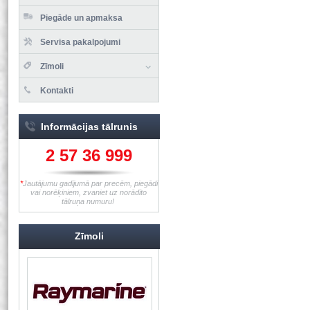
Piegāde un apmaksa
Servisa pakalpojumi
Zīmoli
Kontakti
Informācijas tālrunis
2 57 36 999
*
Jautājumu gadījumā par precēm, piegādi
vai norēķiniem, zvaniet uz norādīto
tālruņa numuru!
Zīmoli