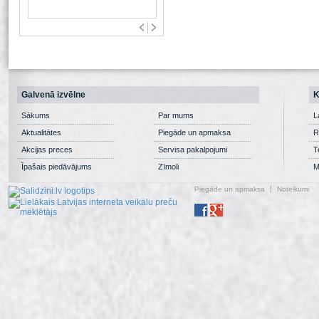
Galvenā izvēlne
K
Sākums
Par mums
L
Aktualitātes
Piegāde un apmaksa
R
Akcijas preces
Servisa pakalpojumi
T
Īpašais piedāvājums
Zīmoli
M
Piegāde un apmaksa
Noteikumi