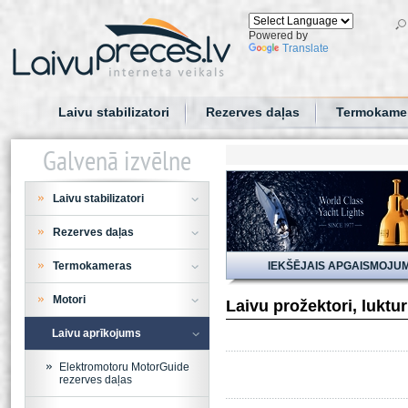
Powered by
Translate
Laivu stabilizatori
Rezerves daļas
Termokame
Galvenā izvēlne
Laivu stabilizatori
Rezerves daļas
Termokameras
IEKŠĒJAIS APGAISMOJU
Motori
Laivu prožektori, luktu
Laivu aprīkojums
Elektromotoru MotorGuide
rezerves daļas