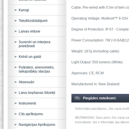
Cable: Pre-wired with 0.5m of twin c
Karogi
Operating Voltage: Multivolt™ 9-33
Tekstilizstrādājumi
Degree of Protection: IP 67 - Comple
Laivas virtuve
Power Consumption: 7W (<0.6A@12
Suvenīri un interjera
priekšmeti
Weight: 187g (including cable)
Krēsli un galdi
Light Output: 550 lumens (White)
Pulksteņi, anenometrs,
laikapstākļu stacijas
Approvals: CE, RCM
Aksesuāri
Manufactured in: New Zealand
Laivu kopšanas līdzekļi
Piegādes noteikumi:
Instrumenti
Noformējot pasūtījumu, Jūs varat izv
Cits aprīkojums
BEZMAKSAS: Savu preci Jūs varat saņem
konsultants Jūs ir informējis (pa tālru
Navigācijas Aprīkojums