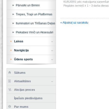
KURJERS: pēc maksājuma saņemšanas m
Pārvalki un Bimini
Piegādes termiņš ir 1 – 3 darba dienas 
Trepes, Trapi un Platformas
« Atpakaļ uz sarakstu
Iluminatori un Tīrīšanas Daļas
Piekabes Vinči un Aksesuāri
Laivas
Navigācija
Ūdens sports
Sākums
Aktualitātes
Akcijas preces
Īpašais piedāvājums
Par mums