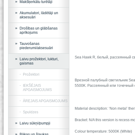
Makšķerkātu turētāji
Akumulatori, lādētāji un
aksesuāri
Drošības un glābšanas
aprīkojums
Tauvošanas
piederumi/aksesuāri
Sea Hawk R, белый, рассеянный св
Laivu prožektori, lukturi,
gaismas
Prožektori
Врезной палубный светильник Sea 
IEKŠĒJAIS
5500K. Рассеянный или точечный с
APGAISMOJUMS
ĀREJAIS APGAISMOJUMS
Material description: ‘Non metal’ th
Spuldzes
Bracket: N/A this version is recess 
Laivu sūkņi/pumpji
Colour temperature: 5000K (White)
Bākas un šļaukas