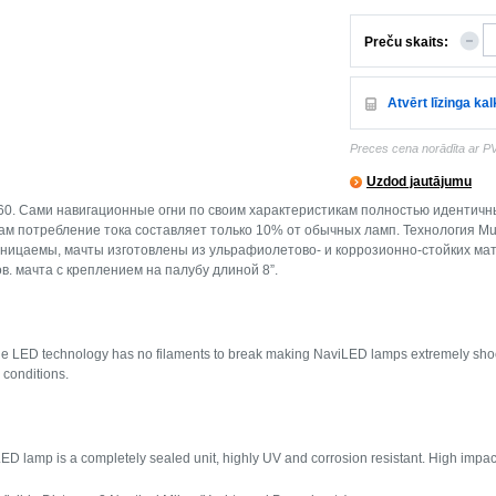
Preču skaits:
Atvērt līzinga ka
Preces cena norādīta ar P
Uzdod jautājumu
60. Сами навигационные огни по своим характеристикам полностью идентич
м потребление тока составляет только 10% от обычных ламп. Технология Multiv
ницаемы, мачты изготовлены из ульрафиолетово- и коррозионно-стойких ма
в. мачта с креплением на палубу длиной 8”.
e LED technology has no filaments to break making NaviLED lamps extremely shock an
conditions.
D lamp is a completely sealed unit, highly UV and corrosion resistant. High impa