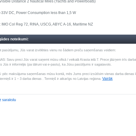
isible Distance 2 Nautical Miles (Yachts and Powerboats)
t 9-33V DC, Power Consumption less than 1,5 W
s: IMO Col Reg 72, RINA, USCG, ABYC A-16, Maritime NZ
gādes noteikumi:
t pasūtījumu, Jūs varat izvēlēties vienu no šādiem preču saņemšanas veidiem:
: Savu preci Jūs varat saņemt mūsu ofisā / veikalā Krasta ielā 7. Prece jāizņem trīs darba 
s Jūs ir informējis (pa tālruni vai e-pastu), ka Jūsu pasūtījums ir sagatavots.
pēc maksājuma saņemšanas mūsu kontā, mēs Jums preci izsūtīsim vienas darba dienas laik
Vairāk
ermiņš ir 1 – 3 darba dienas . Termiņš ir atkarīgs no Latvijas reģiona.
z sarakstu