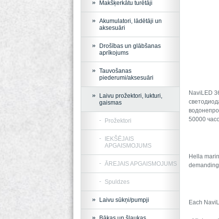
Makšķerkātu turētāji
Akumulatori, lādētāji un
aksesuāri
Drošības un glābšanas
aprīkojums
Tauvošanas
piederumi/aksesuāri
NaviLED 3
Laivu prožektori, lukturi,
светодиода
gaismas
водонепро
50000 часо
Prožektori
IEKŠĒJAIS
APGAISMOJUMS
Hella marin
ĀREJAIS APGAISMOJUMS
demanding 
Spuldzes
Laivu sūkņi/pumpji
Each NaviLE
Bākas un šļaukas