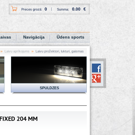
0
0.00
€
Preces grozā:
Summa:
aivas
Navigācija
Ūdens sports
Laivu aprīkojums
Laivu prožektori, lukturi, gaismas
SPULDZES
 FIXED 204 MM