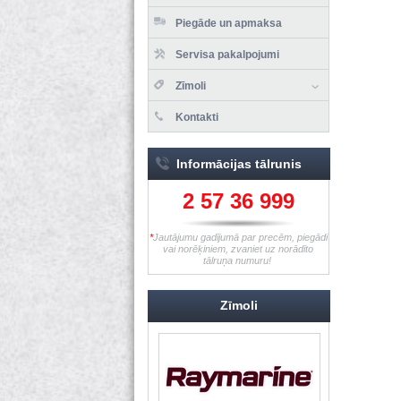
Piegāde un apmaksa
Servisa pakalpojumi
Zīmoli
Kontakti
Informācijas tālrunis
2 57 36 999
*
Jautājumu gadījumā par precēm, piegādi
vai norēķiniem, zvaniet uz norādīto
tālruņa numuru!
Zīmoli