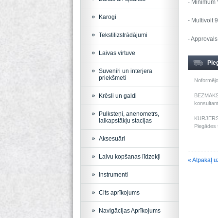
- Minimum V
Karogi
- Multivol
Tekstilizstrādājumi
- Approval
Laivas virtuve
Pie
Suvenīri un interjera
priekšmeti
Noformējo
Krēsli un galdi
BEZMAKSAS
konsultant
Pulksteņi, anenometrs,
KURJERS: 
laikapstākļu stacijas
Piegādes t
Aksesuāri
Laivu kopšanas līdzekļi
« Atpakaļ u
Instrumenti
Cits aprīkojums
Navigācijas Aprīkojums