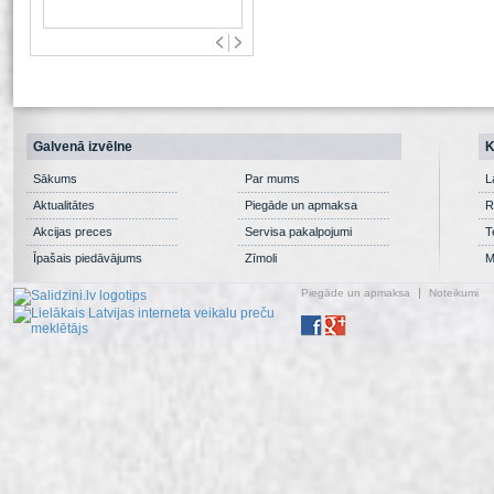
Galvenā izvēlne
K
Sākums
Par mums
L
Aktualitātes
Piegāde un apmaksa
R
Akcijas preces
Servisa pakalpojumi
T
Īpašais piedāvājums
Zīmoli
M
Piegāde un apmaksa
Noteikumi