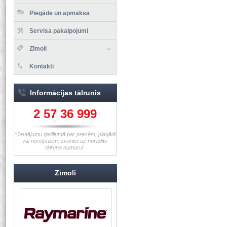
Piegāde un apmaksa
Servisa pakalpojumi
Zīmoli
Kontakti
Informācijas tālrunis
2 57 36 999
*
Jautājumu gadījumā par precēm, piegādi
vai norēķiniem, zvaniet uz norādīto
tālruņa numuru!
Zīmoli