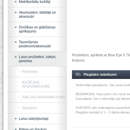
Makšķerkātu turētāji
Akumulatori, lādētāji un
aksesuāri
Drošības un glābšanas
aprīkojums
Tauvošanas
piederumi/aksesuāri
Prožektors, aprīkots ar Blue Eye 5 "
Laivu prožektori, lukturi,
korpuss.
gaismas
Prožektori
Piegādes noteikumi:
IEKŠĒJAIS
Noformējot pasūtījumu, Jūs varat izv
APGAISMOJUMS
BEZMAKSAS: Savu preci Jūs varat saņem
ĀREJAIS APGAISMOJUMS
konsultants Jūs ir informējis (pa tālru
Spuldzes
KURJERS: pēc maksājuma saņemšanas m
Piegādes termiņš ir 1 – 3 darba dienas 
Laivu sūkņi/pumpji
Bākas un šļaukas