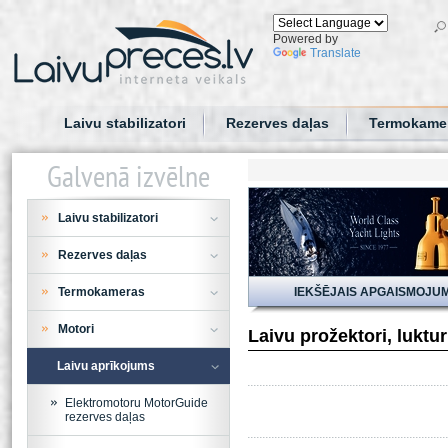
Powered by
Translate
Laivu stabilizatori
Rezerves daļas
Termokame
Galvenā izvēlne
Laivu stabilizatori
Rezerves daļas
Termokameras
IEKŠĒJAIS APGAISMOJU
Motori
Laivu prožektori, luktu
Laivu aprīkojums
Elektromotoru MotorGuide
rezerves daļas