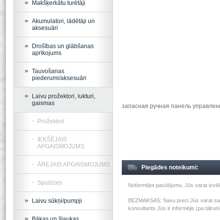
Makšķerkātu turētāji
Akumulatori, lādētāji un
aksesuāri
Drošības un glābšanas
aprīkojums
Tauvošanas
piederumi/aksesuāri
Laivu prožektori, lukturi,
gaismas
запасная ручная панель управления
Prožektori
IEKŠĒJAIS
APGAISMOJUMS
ĀREJAIS APGAISMOJUMS
Piegādes noteikumi:
Spuldzes
Noformējot pasūtījumu, Jūs varat izv
Laivu sūkņi/pumpji
BEZMAKSAS: Savu preci Jūs varat saņem
konsultants Jūs ir informējis (pa tālru
Bākas un šļaukas