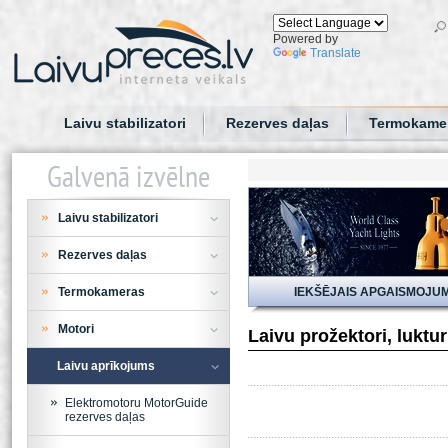
Powered by
Translate
Laivu stabilizatori
Rezerves daļas
Termokame
Galvenā izvēlne
Laivu stabilizatori
Rezerves daļas
Termokameras
IEKŠĒJAIS APGAISMOJU
Motori
Laivu prožektori, luktu
Laivu aprīkojums
Elektromotoru MotorGuide
rezerves daļas