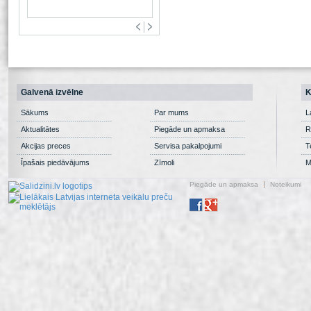
Galvenā izvēlne
K
Sākums
Par mums
L
Aktualitātes
Piegāde un apmaksa
R
Akcijas preces
Servisa pakalpojumi
T
Īpašais piedāvājums
Zīmoli
M
Piegāde un apmaksa
Noteikumi