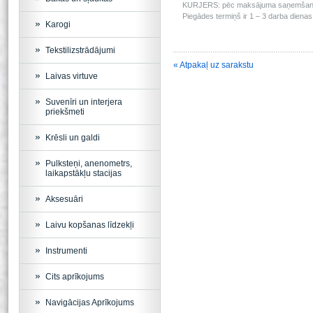
KURJERS: pēc maksājuma saņemšanas m
Piegādes termiņš ir 1 – 3 darba dienas 
Karogi
Tekstilizstrādājumi
« Atpakaļ uz sarakstu
Laivas virtuve
Suvenīri un interjera
priekšmeti
Krēsli un galdi
Pulksteņi, anenometrs,
laikapstākļu stacijas
Aksesuāri
Laivu kopšanas līdzekļi
Instrumenti
Cits aprīkojums
Navigācijas Aprīkojums