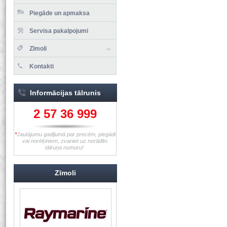
Piegāde un apmaksa
Servisa pakalpojumi
Zīmoli
Kontakti
Informācijas tālrunis
2 57 36 999
*
Jautājumu gadījumā par precēm, piegādi
vai norēķiniem, zvaniet uz norādīto
tālruņa numuru!
Zīmoli