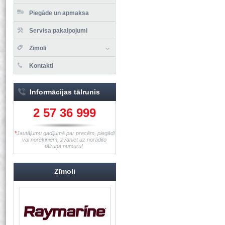
Piegāde un apmaksa
Servisa pakalpojumi
Zīmoli
Kontakti
Informācijas tālrunis
2 57 36 999
*
Jautājumu gadījumā par precēm, piegādi
vai norēķiniem, zvaniet uz norādīto
tālruņa numuru!
Zīmoli