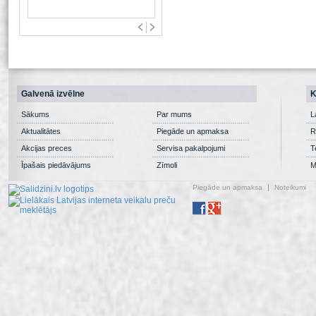
Galvenā izvēlne
K
Sākums
Par mums
L
Aktualitātes
Piegāde un apmaksa
R
Akcijas preces
Servisa pakalpojumi
T
Īpašais piedāvājums
Zīmoli
M
Piegāde un apmaksa
Noteikumi