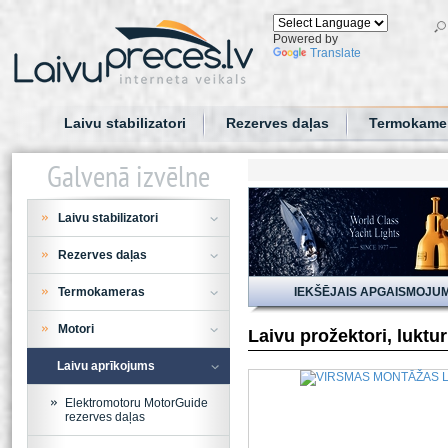
Powered by
Translate
Laivu stabilizatori
Rezerves daļas
Termokame
Galvenā izvēlne
Laivu stabilizatori
Rezerves daļas
Termokameras
IEKŠĒJAIS APGAISMOJU
Motori
Laivu prožektori, luktu
Laivu aprīkojums
Elektromotoru MotorGuide
rezerves daļas