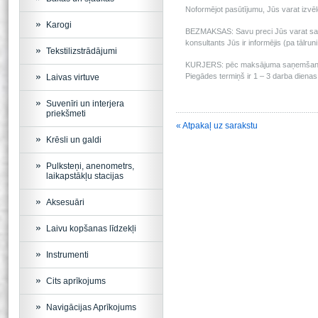
Noformējot pasūtījumu, Jūs varat izv
Karogi
BEZMAKSAS: Savu preci Jūs varat saņem
konsultants Jūs ir informējis (pa tālru
Tekstilizstrādājumi
KURJERS: pēc maksājuma saņemšanas m
Piegādes termiņš ir 1 – 3 darba dienas 
Laivas virtuve
Suvenīri un interjera
priekšmeti
« Atpakaļ uz sarakstu
Krēsli un galdi
Pulksteņi, anenometrs,
laikapstākļu stacijas
Aksesuāri
Laivu kopšanas līdzekļi
Instrumenti
Cits aprīkojums
Navigācijas Aprīkojums