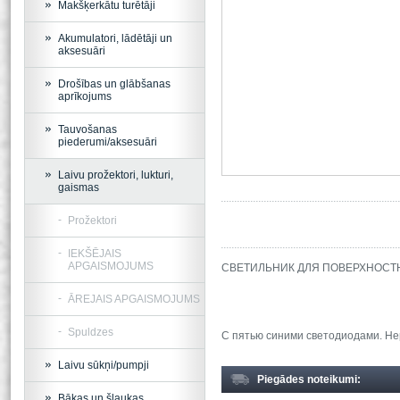
Makšķerkātu turētāji
Akumulatori, lādētāji un
aksesuāri
Drošības un glābšanas
aprīkojums
Tauvošanas
piederumi/aksesuāri
Laivu prožektori, lukturi,
gaismas
Prožektori
IEKŠĒJAIS
APGAISMOJUMS
СВЕТИЛЬНИК ДЛЯ ПОВЕРХНОСТ
ĀREJAIS APGAISMOJUMS
Spuldzes
С пятью синими светодиодами. Нер
Laivu sūkņi/pumpji
Piegādes noteikumi:
Bākas un šļaukas