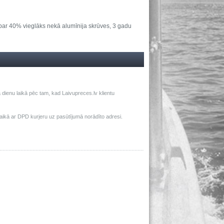
par 40% vieglāks nekā alumīnija skrūves, 3 gadu
dienu laikā pēc tam, kad Laivupreces.lv klientu
ā ar DPD kurjeru uz pasūtījumā norādīto adresi.