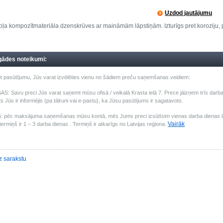
Uzdod jautājumu
ļa kompozītmateriāla dzenskrūves ar maināmām lāpstiņām. Izturīgs pret koroziju, 
gādes noteikumi:
t pasūtījumu, Jūs varat izvēlēties vienu no šādiem preču saņemšanas veidiem:
: Savu preci Jūs varat saņemt mūsu ofisā / veikalā Krasta ielā 7. Prece jāizņem trīs darba 
s Jūs ir informējis (pa tālruni vai e-pastu), ka Jūsu pasūtījums ir sagatavots.
pēc maksājuma saņemšanas mūsu kontā, mēs Jums preci izsūtīsim vienas darba dienas laik
Vairāk
ermiņš ir 1 – 3 darba dienas . Termiņš ir atkarīgs no Latvijas reģiona.
z sarakstu