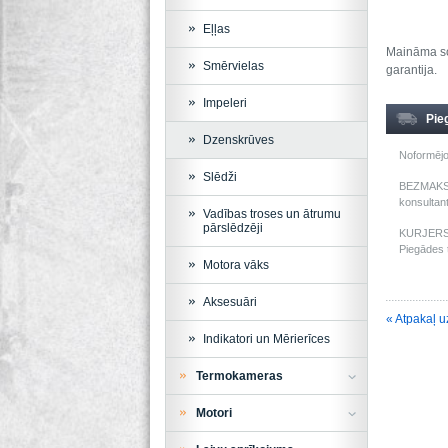
Eļļas
Maināma so
Smērvielas
garantija.
Impeleri
Pie
Dzenskrūves
Noformējo
Slēdži
BEZMAKSAS
konsultant
Vadības troses un ātrumu
pārslēdzēji
KURJERS: 
Piegādes t
Motora vāks
Aksesuāri
« Atpakaļ u
Indikatori un Mērierīces
Termokameras
Motori