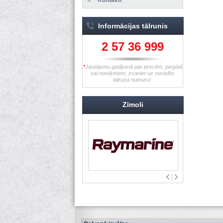
Informācijas tālrunis
2 57 36 999
*
Jautājumu gadījumā par precēm, piegādi
vai norēķiniem, zvaniet uz norādīto
tālruņa numuru!
Zīmoli