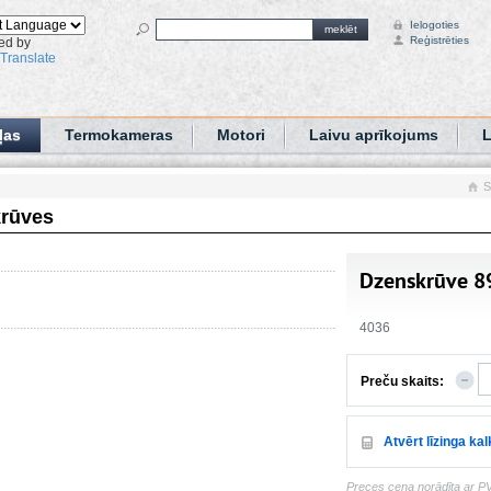
Ielogoties
meklēt
Reģistrēties
ed by
Translate
ļas
Termokameras
Motori
Laivu aprīkojums
L
S
rūves
Dzenskrūve 
4036
Preču skaits:
Atvērt līzinga ka
Preces cena norādīta ar P