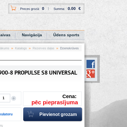
0
0.00
€
Preces grozā:
Summa:
aivas
Navigācija
Ūdens sports
ākums
Katalogs
Rezerves daļas
Dzenskrūves
8900-8 PROPULSE S8 UNIVERSAL
Cena:
pēc pieprasījuma
lkulatoru
VN