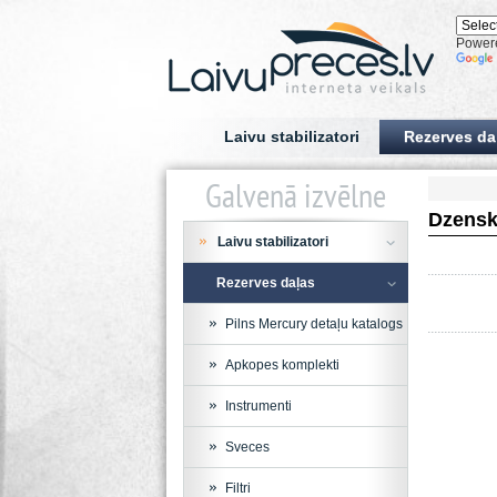
Power
Laivu stabilizatori
Rezerves da
Galvenā izvēlne
Dzensk
Laivu stabilizatori
Rezerves daļas
Pilns Mercury detaļu katalogs
Apkopes komplekti
Instrumenti
Sveces
Filtri