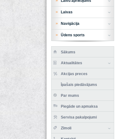
Laivu aprīkojums
Laivas
Navigācija
Ūdens sports
Sākums
Aktualitātes
Akcijas preces
Īpašais piedāvājums
Par mums
Piegāde un apmaksa
Servisa pakalpojumi
Zīmoli
Kontakti