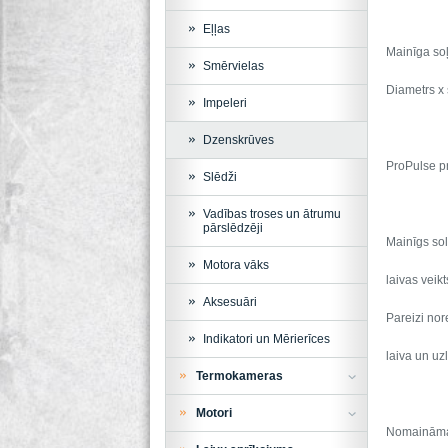
Eļļas
Mainīga so
Smērvielas
Diametrs x 
Impeleri
Dzenskrūves
ProPulse p
Slēdži
Vadības troses un ātrumu
pārslēdzēji
Mainīgs sol
Motora vāks
laivas veik
Aksesuāri
Pareizi nor
Indikatori un Mērierīces
laiva un uz
Termokameras
Motori
Nomaināmas 