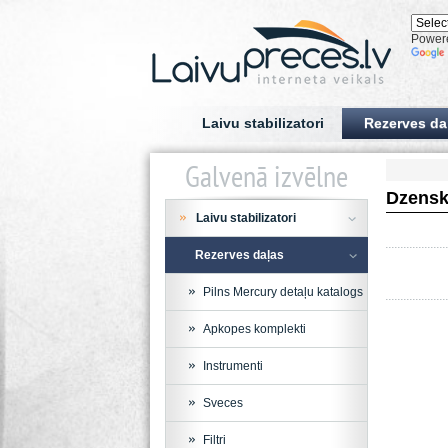
Power
Laivu stabilizatori
Rezerves da
Galvenā izvēlne
Dzensk
Laivu stabilizatori
Rezerves daļas
Pilns Mercury detaļu katalogs
Apkopes komplekti
Instrumenti
Sveces
Filtri