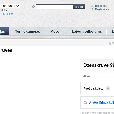
Ielogoties
meklēt
Reģistrēties
ed by
Translate
ļas
Termokameras
Motori
Laivu aprīkojums
L
S
rūves
Dzenskrūve 
4042
Preču skaits:
Atvērt līzinga ka
Preces cena norādīta ar P