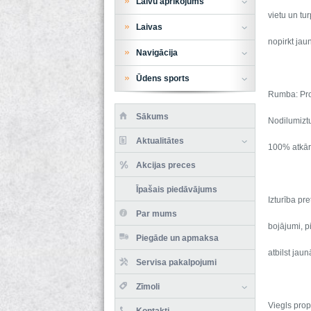
Laivu aprīkojums
vietu un tu
Laivas
nopirkt jau
Navigācija
Ūdens sports
Rumba: ProP
Sākums
Nodilumiztu
Aktualitātes
100% atkārt
Akcijas preces
Īpašais piedāvājums
Izturība pr
Par mums
bojājumi, p
Piegāde un apmaksa
atbilst jau
Servisa pakalpojumi
Zīmoli
Viegls prop
Kontakti