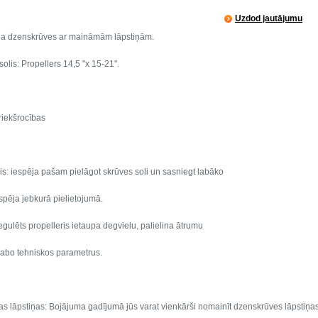
Uzdod jautājumu
ļa dzenskrūves ar maināmām lāpstiņām.
solis: Propellers 14,5 "x 15-21".
riekšrocības
is: iespēja pašam pielāgot skrūves soli un sasniegt labāko
tspēja jebkurā pielietojumā.
egulēts propelleris ietaupa degvielu, palielina ātrumu
labo tehniskos parametrus.
lāpstiņas: Bojājuma gadījumā jūs varat vienkārši nomainīt dzenskrūves lāpstiņas 