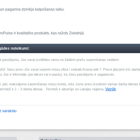
 un pagarina dzinēja kalpošanas laiku.
roPulse ir kvalitatīvs produkts, kas ražots Zviedrijā.
gādes noteikumi:
t pasūtījumu, Jūs varat izvēlēties vienu no šādiem preču saņemšanas veidiem:
: Savu preci Jūs varat saņemt mūsu ofisā / veikalā Krasta ielā 7. Prece jāizņem trīs darba 
s Jūs ir informējis (pa tālruni vai e-pastu), ka Jūsu pasūtījums ir sagatavots.
pēc maksājuma saņemšanas mūsu kontā, mēs Jums preci izsūtīsim vienas darba dienas laik
Vairāk
ermiņš ir 1 – 3 darba dienas . Termiņš ir atkarīgs no Latvijas reģiona.
z sarakstu