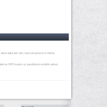
dienu laikā pēc tam, kad Laivupreces.lv klientu
ā ar DPD kurjeru uz pasūtījumā norādīto adresi.