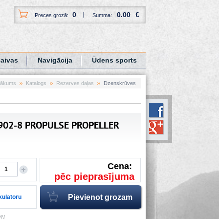
0
0.00
€
Preces grozā:
Summa:
aivas
Navigācija
Ūdens sports
ākums
Katalogs
Rezerves daļas
Dzenskrūves
9902-8 PROPULSE PROPELLER
Cena:
pēc pieprasījuma
lkulatoru
VN