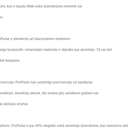
rpini, kas ir daudz lētāk nekā dzenskrūves remonts vai
nu.
ulse ir piemērots arī stacionāriem motoriem.
rīgs kompozīts: izmantotais materiāls ir stiprāks par alumīniju. Tā var būt
oti lietojams.
et koroziju: ProPulse nav uzņēmīgs pret koroziju un kavitāciju
iemēram, alumīnija skrūve, tās virsma pēc vairākiem gadiem var
nās skrūves virsmai.
elleris: ProPulse ir par 40% vieglāks nekā alumīnija dzenskrūve, kas samazina str