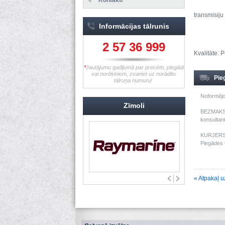
transmisiju
Informācijas tālrunis
2 57 36 999
Kvalitāte: P
*
Jautājumu gadījumā par precēm, piegādi
vai norēķiniem, zvaniet uz norādīto
Pie
tālruņa numuru!
Noformējo
Zīmoli
BEZMAKSAS
konsultant
KURJERS: 
Piegādes t
« Atpakaļ u