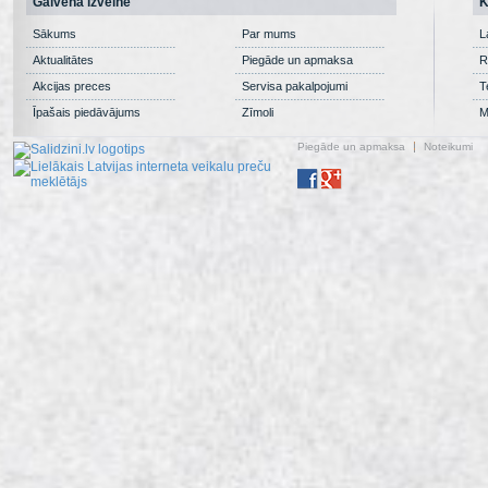
Galvenā izvēlne
K
Sākums
Par mums
L
Aktualitātes
Piegāde un apmaksa
R
Akcijas preces
Servisa pakalpojumi
T
Īpašais piedāvājums
Zīmoli
M
Piegāde un apmaksa
Noteikumi