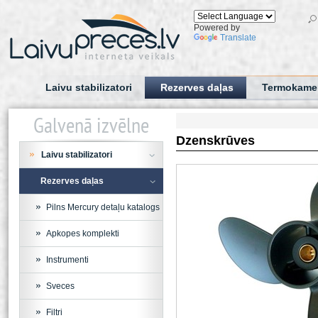
Powered by
Translate
Laivu stabilizatori
Rezerves daļas
Termokame
Galvenā izvēlne
Dzenskrūves
Laivu stabilizatori
Rezerves daļas
Pilns Mercury detaļu katalogs
Apkopes komplekti
Instrumenti
Sveces
Filtri