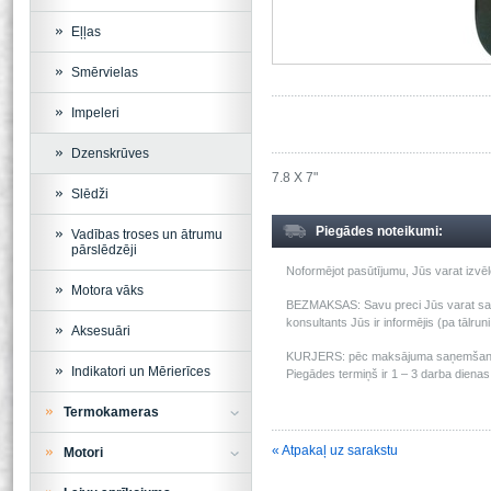
Eļļas
Smērvielas
Impeleri
Dzenskrūves
7.8 X 7"
Slēdži
Piegādes noteikumi:
Vadības troses un ātrumu
pārslēdzēji
Noformējot pasūtījumu, Jūs varat izv
Motora vāks
BEZMAKSAS: Savu preci Jūs varat saņem
konsultants Jūs ir informējis (pa tālru
Aksesuāri
KURJERS: pēc maksājuma saņemšanas m
Indikatori un Mērierīces
Piegādes termiņš ir 1 – 3 darba dienas 
Termokameras
« Atpakaļ uz sarakstu
Motori