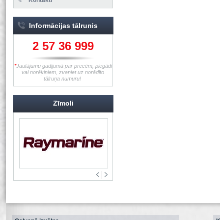
Informācijas tālrunis
2 57 36 999
*
Jautājumu gadījumā par precēm, piegādi
vai norēķiniem, zvaniet uz norādīto
tālruņa numuru!
Zīmoli