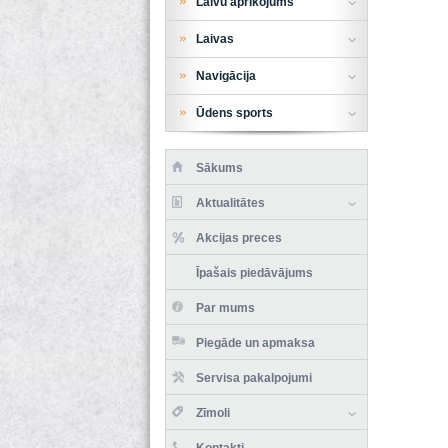
Laivu aprīkojums
Laivas
Navigācija
Ūdens sports
Sākums
Aktualitātes
Akcijas preces
Īpašais piedāvājums
Par mums
Piegāde un apmaksa
Servisa pakalpojumi
Zīmoli
Kontakti