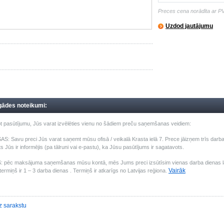
Preces cena norādīta ar P
Uzdod jautājumu
gādes noteikumi:
t pasūtījumu, Jūs varat izvēlēties vienu no šādiem preču saņemšanas veidiem:
: Savu preci Jūs varat saņemt mūsu ofisā / veikalā Krasta ielā 7. Prece jāizņem trīs darba 
s Jūs ir informējis (pa tālruni vai e-pastu), ka Jūsu pasūtījums ir sagatavots.
pēc maksājuma saņemšanas mūsu kontā, mēs Jums preci izsūtīsim vienas darba dienas laik
Vairāk
ermiņš ir 1 – 3 darba dienas . Termiņš ir atkarīgs no Latvijas reģiona.
z sarakstu