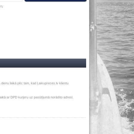
VN
dienu laikā pēc tam, kad Laivupreces.lv klientu
ā ar DPD kurjeru uz pasūtījumā norādīto adresi.