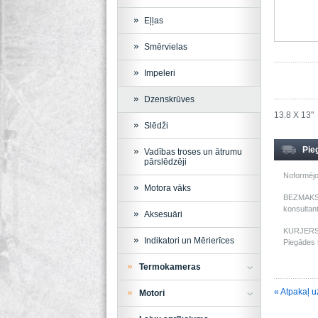
Eļļas
Smērvielas
Impeleri
Dzenskrūves
13.8 X 13"
Slēdži
Pie
Vadības troses un ātrumu
pārslēdzēji
Noformējo
Motora vāks
BEZMAKSAS
konsultant
Aksesuāri
KURJERS: 
Indikatori un Mērierīces
Piegādes t
Termokameras
« Atpakaļ u
Motori