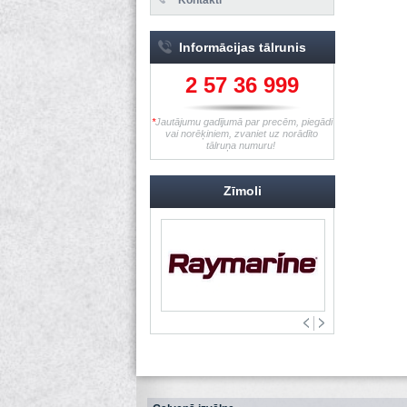
Informācijas tālrunis
2 57 36 999
*
Jautājumu gadījumā par precēm, piegādi
vai norēķiniem, zvaniet uz norādīto
tālruņa numuru!
Zīmoli