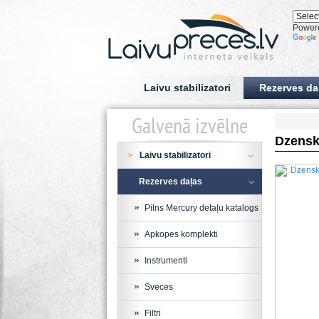
Power
Laivu stabilizatori
Rezerves da
Galvenā izvēlne
Dzensk
Laivu stabilizatori
Rezerves daļas
Pilns Mercury detaļu katalogs
Apkopes komplekti
Instrumenti
Sveces
Filtri