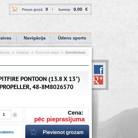
0
0.00
€
Preces grozā:
Summa:
aivas
Navigācija
Ūdens sports
ākums
Katalogs
Rezerves daļas
Dzenskrūves
PITFIRE PONTOON (13.8 X 13")
PROPELLER, 48-8M8026570
Cena:
pēc pieprasījuma
lkulatoru