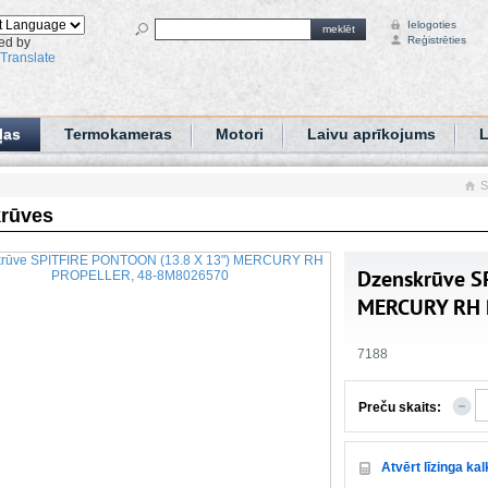
Ielogoties
meklēt
Reģistrēties
ed by
Translate
ļas
Termokameras
Motori
Laivu aprīkojums
L
S
rūves
Dzenskrūve S
MERCURY RH 
7188
Preču skaits:
Atvērt līzinga ka