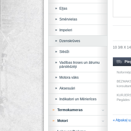
Eļļas
Smērvielas
Impeleri
Dzenskrūves
10 3/8 X 14
Slēdži
Pie
Vadības troses un ātrumu
pārslēdzēji
Noformējo
Motora vāks
BEZMAKSAS
konsultant
Aksesuāri
KURJERS: 
Indikatori un Mērierīces
Piegādes t
Termokameras
« Atpakaļ u
Motori