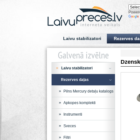
Power
Laivu stabilizatori
Rezerves da
Galvenā izvēlne
Dzensk
Laivu stabilizatori
Rezerves daļas
Pilns Mercury detaļu katalogs
Apkopes komplekti
Instrumenti
Sveces
Filtri