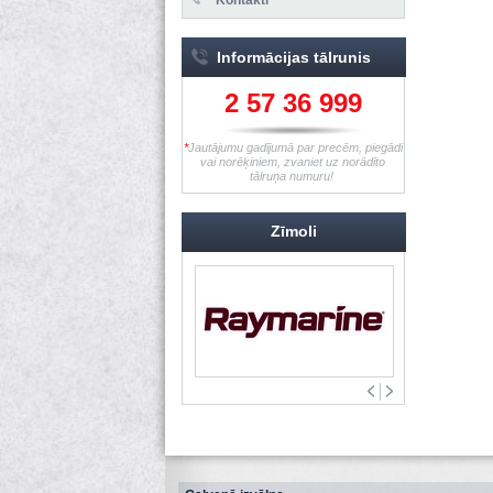
Informācijas tālrunis
2 57 36 999
*
Jautājumu gadījumā par precēm, piegādi
vai norēķiniem, zvaniet uz norādīto
tālruņa numuru!
Zīmoli