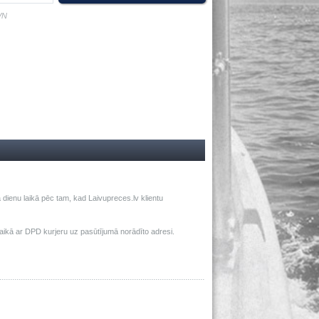
VN
dienu laikā pēc tam, kad Laivupreces.lv klientu
ā ar DPD kurjeru uz pasūtījumā norādīto adresi.