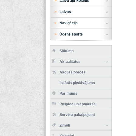
Laivu aprīkojums
Laivas
Navigācija
Ūdens sports
Sākums
Aktualitātes
Akcijas preces
Īpašais piedāvājums
Par mums
Piegāde un apmaksa
Servisa pakalpojumi
Zīmoli
Kontakti