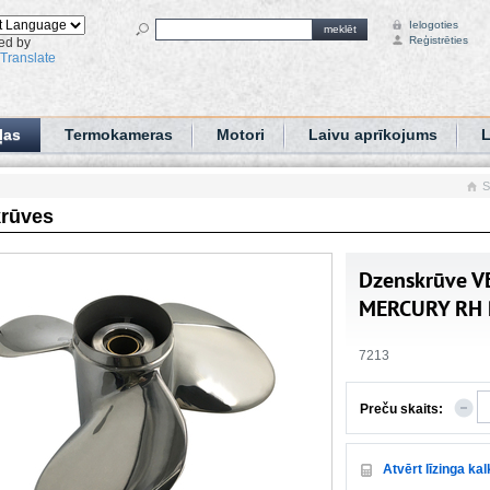
Ielogoties
meklēt
Reģistrēties
ed by
Translate
ļas
Termokameras
Motori
Laivu aprīkojums
L
S
rūves
Dzenskrūve V
MERCURY RH 
7213
Preču skaits:
Atvērt līzinga ka