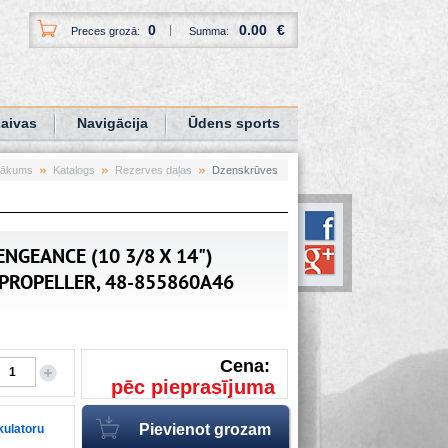
0
0.00
€
Preces grozā:
Summa:
aivas
Navigācija
Ūdens sports
ākums
Katalogs
Rezerves daļas
Dzenskrūves
ENGEANCE (10 3/8 X 14")
PROPELLER, 48-855860A46
Cena:
pēc pieprasījuma
lkulatoru