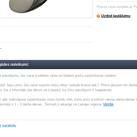
Preces cena norādīta ar P
Uzdod jautājumu
"
gādes noteikumi:
t pasūtījumu, Jūs varat izvēlēties vienu no šādiem preču saņemšanas veidiem:
: Savu preci Jūs varat saņemt mūsu ofisā / veikalā Krasta ielā 7. Prece jāizņem trīs darba 
s Jūs ir informējis (pa tālruni vai e-pastu), ka Jūsu pasūtījums ir sagatavots.
pēc maksājuma saņemšanas mūsu kontā, mēs Jums preci izsūtīsim vienas darba dienas laik
Vairāk
ermiņš ir 1 – 3 darba dienas . Termiņš ir atkarīgs no Latvijas reģiona.
z sarakstu