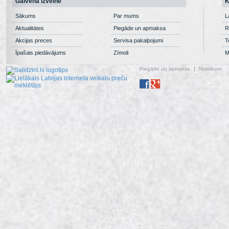
Galvenā izvēlne
K
Sākums
Par mums
L
Aktualitātes
Piegāde un apmaksa
R
Akcijas preces
Servisa pakalpojumi
T
Īpašais piedāvājums
Zīmoli
M
Piegāde un apmaksa
Noteikumi