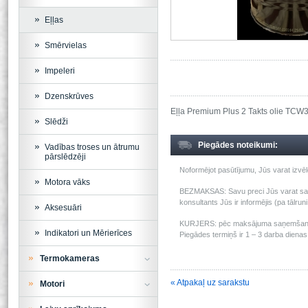
Eļļas
Smērvielas
Impeleri
Dzenskrūves
Eļļa Premium Plus 2 Takts olie TCW3
Slēdži
Piegādes noteikumi:
Vadības troses un ātrumu
pārslēdzēji
Noformējot pasūtījumu, Jūs varat izv
Motora vāks
BEZMAKSAS: Savu preci Jūs varat saņem
konsultants Jūs ir informējis (pa tālru
Aksesuāri
KURJERS: pēc maksājuma saņemšanas m
Indikatori un Mērierīces
Piegādes termiņš ir 1 – 3 darba dienas 
Termokameras
« Atpakaļ uz sarakstu
Motori