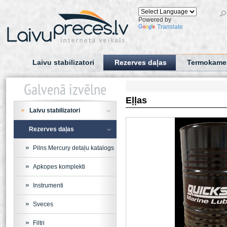
Powered by
Translate
Laivu stabilizatori
Rezerves daļas
Termokame
Galvenā izvēlne
Eļļas
Laivu stabilizatori
Rezerves daļas
Pilns Mercury detaļu katalogs
Apkopes komplekti
Instrumenti
Sveces
Filtri