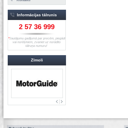
Informācijas tālrunis
2 57 36 999
*
Jautājumu gadījumā par precēm, piegādi
vai norēķiniem, zvaniet uz norādīto
tālruņa numuru!
Zīmoli