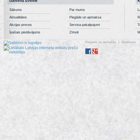
Galvenā izvēlne
K
Sākums
Par mums
L
Aktualitātes
Piegāde un apmaksa
R
Akcijas preces
Servisa pakalpojumi
T
Īpašais piedāvājums
Zīmoli
M
Piegāde un apmaksa
Noteikumi