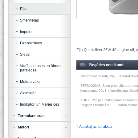
Eļļas
Smērvielas
Impeleri
Dzenskrūves
Eļļa Quicksilver 25W-40 engine oil,
Slēdži
Piegādes noteikumi:
Vadības troses un ātrumu
pārslēdzēji
Noformējot pasūtījumu, Jūs varat izv
Motora vāks
BEZMAKSAS: Savu preci Jūs varat saņem
konsultants Jūs ir informējis (pa tālru
Aksesuāri
KURJERS: pēc maksājuma saņemšanas m
Indikatori un Mērierīces
Piegādes termiņš ir 1 – 3 darba dienas 
Termokameras
« Atpakaļ uz sarakstu
Motori