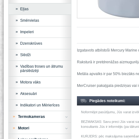
Eļļas
Smērvielas
Impeleri
Dzenskrūves
Izgatavots atbilstoši Mercury Marine 
Slēdži
Raksturā ir pretdrenāžas aizmugurēj
Vadības troses un ātrumu
pārslēdzēji
Metāla apvalks ir par 50% biezāks nekā
Motora vāks
MerCruiser pakaļgala piedziņas vai 
Aksesuāri
Piegādes noteikumi:
Indikatori un Mērierīces
Noformējot pasūtījumu, Jūs varat izv
Termokameras
BEZMAKSAS: Savu preci Jūs varat saņem
konsultants Jūs ir informējis (pa tālru
Motori
KURJERS: pēc maksājuma saņemšanas m