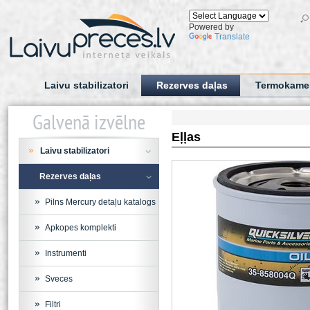
Powered by
Translate
Laivu stabilizatori
Rezerves daļas
Termokame
Galvenā izvēlne
Eļļas
Laivu stabilizatori
Rezerves daļas
Pilns Mercury detaļu katalogs
Apkopes komplekti
Instrumenti
Sveces
Filtri