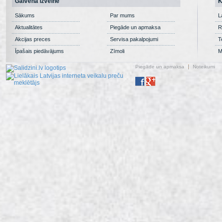
Galvenā izvēlne
K
Sākums
Par mums
L
Aktualitātes
Piegāde un apmaksa
R
Akcijas preces
Servisa pakalpojumi
T
Īpašais piedāvājums
Zīmoli
M
Piegāde un apmaksa
Noteikumi