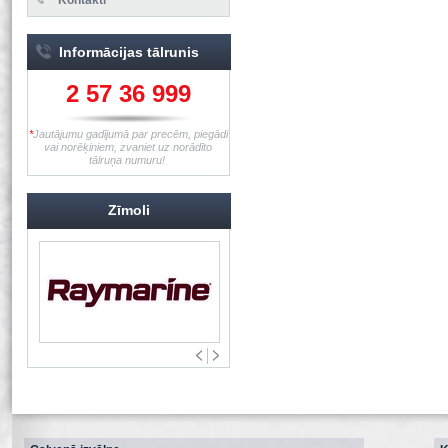
Informācijas tālrunis
2 57 36 999
*
Jautājumu gadījumā par precēm, piegādi
vai norēķiniem, zvaniet uz norādīto
tālruņa numuru!
Zīmoli