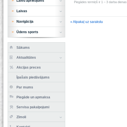
Laivu aprīkojums
Piegādes termiņš ir 1 – 3 darba dienas 
Laivas
Navigācija
« Atpakaļ uz sarakstu
Ūdens sports
Sākums
Aktualitātes
Akcijas preces
Īpašais piedāvājums
Par mums
Piegāde un apmaksa
Servisa pakalpojumi
Zīmoli
Kontakti