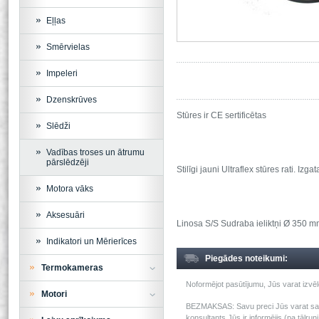
Eļļas
Smērvielas
Impeleri
Dzenskrūves
Stūres ir CE sertificētas
Slēdži
Vadības troses un ātrumu
pārslēdzēji
Stilīgi jauni Ultraflex stūres rati. I
Motora vāks
Aksesuāri
Linosa S/S Sudraba ieliktņi Ø 350 m
Indikatori un Mērierīces
Piegādes noteikumi:
Termokameras
Noformējot pasūtījumu, Jūs varat izv
Motori
BEZMAKSAS: Savu preci Jūs varat saņem
konsultants Jūs ir informējis (pa tālru