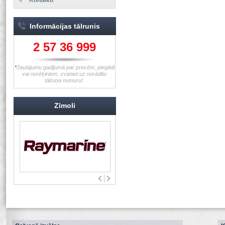
Informācijas tālrunis
2 57 36 999
*
Jautājumu gadījumā par precēm, piegādi
vai norēķiniem, zvaniet uz norādīto
tālruņa numuru!
Zīmoli