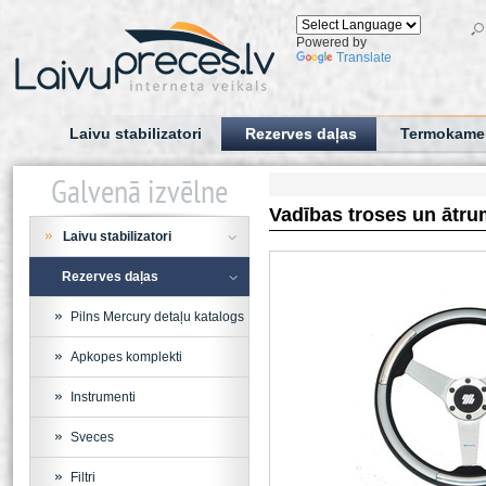
Powered by
Translate
Laivu stabilizatori
Rezerves daļas
Termokame
Galvenā izvēlne
Vadības troses un ātru
Laivu stabilizatori
Rezerves daļas
Pilns Mercury detaļu katalogs
Apkopes komplekti
Instrumenti
Sveces
Filtri