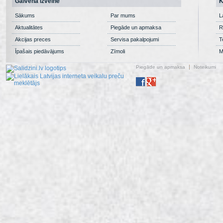
Galvenā izvēlne
K
Sākums
Par mums
L
Aktualitātes
Piegāde un apmaksa
R
Akcijas preces
Servisa pakalpojumi
T
Īpašais piedāvājums
Zīmoli
M
Piegāde un apmaksa
Noteikumi