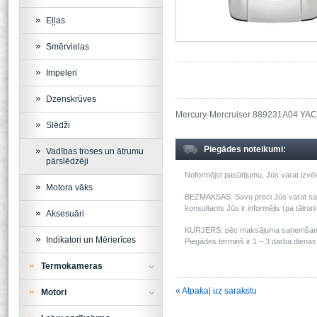
Eļļas
Smērvielas
Impeleri
Dzenskrūves
Mercury-Mercruiser 889231A04 Y
Slēdži
Piegādes noteikumi:
Vadības troses un ātrumu
pārslēdzēji
Noformējot pasūtījumu, Jūs varat izv
Motora vāks
BEZMAKSAS: Savu preci Jūs varat saņem
konsultants Jūs ir informējis (pa tālru
Aksesuāri
KURJERS: pēc maksājuma saņemšanas m
Indikatori un Mērierīces
Piegādes termiņš ir 1 – 3 darba dienas 
Termokameras
« Atpakaļ uz sarakstu
Motori