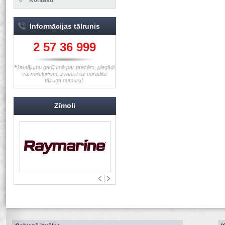
Informācijas tālrunis
2 57 36 999
*
Jautājumu gadījumā par precēm, piegādi
vai norēķiniem, zvaniet uz norādīto
tālruņa numuru!
Zīmoli