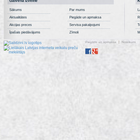
Galvenā izvēlne
K
Sākums
Par mums
L
Aktualitātes
Piegāde un apmaksa
R
Akcijas preces
Servisa pakalpojumi
T
Īpašais piedāvājums
Zīmoli
M
Piegāde un apmaksa
Noteikumi