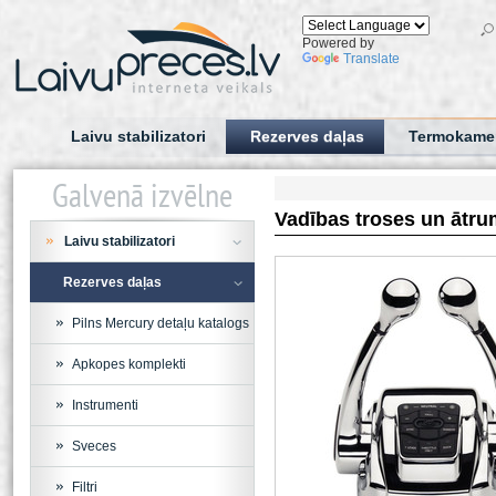
Powered by
Translate
Laivu stabilizatori
Rezerves daļas
Termokame
Galvenā izvēlne
Vadības troses un ātru
Laivu stabilizatori
Rezerves daļas
Pilns Mercury detaļu katalogs
Apkopes komplekti
Instrumenti
Sveces
Filtri