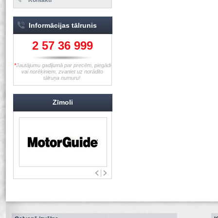
Informācijas tālrunis
2 57 36 999
*
Jautājumu gadījumā par precēm, piegādi
vai norēķiniem, zvaniet uz norādīto
tālruņa numuru!
Zīmoli