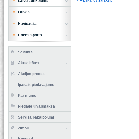
« Atpakaļ uz sarakstu
Laivu aprīkojums
Laivas
Navigācija
Ūdens sports
Sākums
Aktualitātes
Akcijas preces
Īpašais piedāvājums
Par mums
Piegāde un apmaksa
Servisa pakalpojumi
Zīmoli
Kontakti