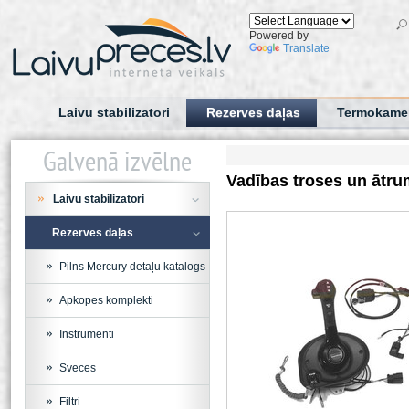
Powered by
Translate
Laivu stabilizatori
Rezerves daļas
Termokame
Galvenā izvēlne
Vadības troses un ātru
Laivu stabilizatori
Rezerves daļas
Pilns Mercury detaļu katalogs
Apkopes komplekti
Instrumenti
Sveces
Filtri