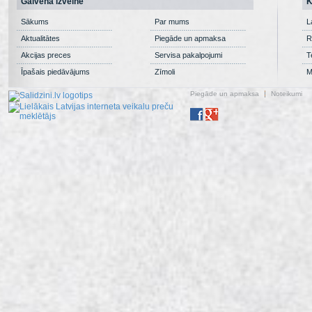
Galvenā izvēlne
K
Sākums
Par mums
L
Aktualitātes
Piegāde un apmaksa
R
Akcijas preces
Servisa pakalpojumi
T
Īpašais piedāvājums
Zīmoli
M
Piegāde un apmaksa
Noteikumi