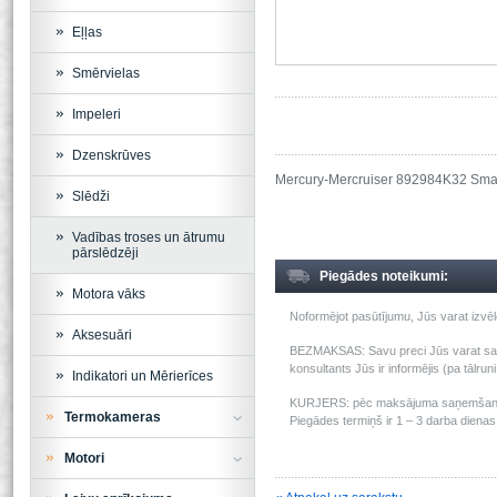
Eļļas
Smērvielas
Impeleri
Dzenskrūves
Mercury-Mercruiser 892984K32 Smar
Slēdži
Vadības troses un ātrumu
pārslēdzēji
Piegādes noteikumi:
Motora vāks
Noformējot pasūtījumu, Jūs varat izv
Aksesuāri
BEZMAKSAS: Savu preci Jūs varat saņem
konsultants Jūs ir informējis (pa tālru
Indikatori un Mērierīces
KURJERS: pēc maksājuma saņemšanas m
Termokameras
Piegādes termiņš ir 1 – 3 darba dienas 
Motori