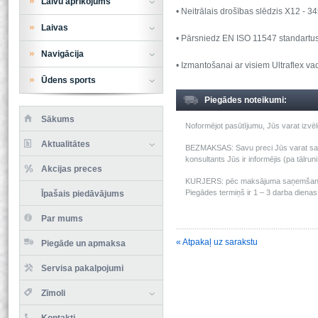
Laivu aprīkojums
• Neitrālais drošības slēdzis X12 -
Laivas
• Pārsniedz EN ISO 11547 standartus,
Navigācija
• Izmantošanai ar visiem Ultraflex v
Ūdens sports
Piegādes noteikumi:
Sākums
Noformējot pasūtījumu, Jūs varat izv
Aktualitātes
BEZMAKSAS: Savu preci Jūs varat saņem
konsultants Jūs ir informējis (pa tālru
Akcijas preces
KURJERS: pēc maksājuma saņemšanas m
Piegādes termiņš ir 1 – 3 darba dienas 
Īpašais piedāvājums
Par mums
« Atpakaļ uz sarakstu
Piegāde un apmaksa
Servisa pakalpojumi
Zīmoli
Kontakti