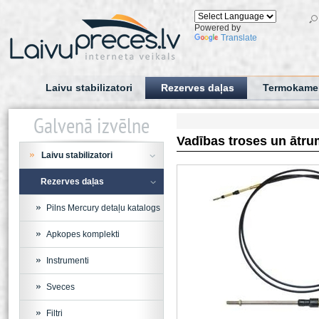
Powered by
Translate
Laivu stabilizatori
Rezerves daļas
Termokame
Galvenā izvēlne
Vadības troses un ātru
Laivu stabilizatori
Rezerves daļas
Pilns Mercury detaļu katalogs
Apkopes komplekti
Instrumenti
Sveces
Filtri