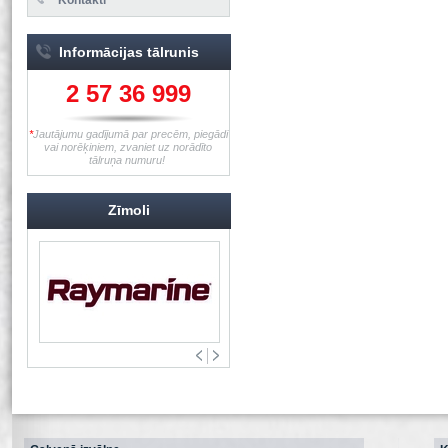
Informācijas tālrunis
2 57 36 999
*
Jautājumu gadījumā par precēm, piegādi
vai norēķiniem, zvaniet uz norādīto
tālruņa numuru!
Zīmoli