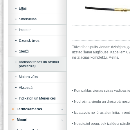
Eļļas
Smērvielas
Impeleri
Dzenskrūves
Tālvadības pults vienam dzinējam, g
Slēdži
uzstādīšanai augšpusē. Kabeļiem C2,
instalācijas komplektu. Melns.
Vadības troses un ātrumu
pārslēdzēji
Motora vāks
Aksesuāri
• Kompaktas vienas sviras vadības ie
Indikatori un Mērierīces
• Nodrošina vieglu un drošu pārnesu
Termokameras
• Izgatavots no jūras alumīnija, hrom
Motori
• Nospiežot pogu, tiek izslēgta pārslē