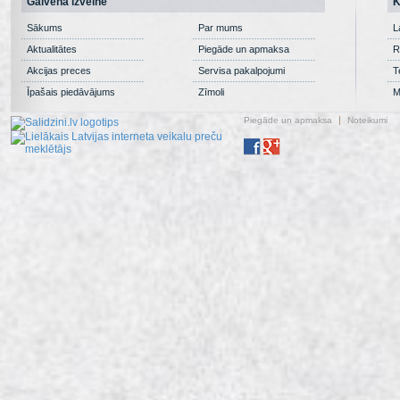
Galvenā izvēlne
K
Sākums
Par mums
L
Aktualitātes
Piegāde un apmaksa
R
Akcijas preces
Servisa pakalpojumi
T
Īpašais piedāvājums
Zīmoli
M
Piegāde un apmaksa
Noteikumi