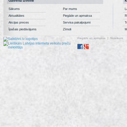
Galvenā izvēlne
K
Sākums
Par mums
L
Aktualitātes
Piegāde un apmaksa
R
Akcijas preces
Servisa pakalpojumi
T
Īpašais piedāvājums
Zīmoli
M
Piegāde un apmaksa
Noteikumi