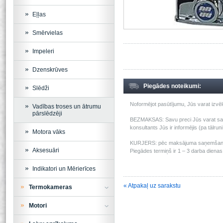
Eļļas
Smērvielas
Impeleri
Dzenskrūves
Piegādes noteikumi:
Slēdži
Noformējot pasūtījumu, Jūs varat izv
Vadības troses un ātrumu
pārslēdzēji
BEZMAKSAS: Savu preci Jūs varat saņem
konsultants Jūs ir informējis (pa tālru
Motora vāks
KURJERS: pēc maksājuma saņemšanas m
Aksesuāri
Piegādes termiņš ir 1 – 3 darba dienas 
Indikatori un Mērierīces
« Atpakaļ uz sarakstu
Termokameras
Motori