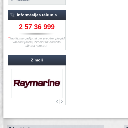
Informācijas tālrunis
2 57 36 999
*
Jautājumu gadījumā par precēm, piegādi
vai norēķiniem, zvaniet uz norādīto
tālruņa numuru!
Zīmoli