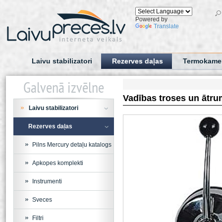
Powered by
Translate
Laivu stabilizatori
Rezerves daļas
Termokame
Galvenā izvēlne
Vadības troses un ātru
Laivu stabilizatori
Rezerves daļas
Pilns Mercury detaļu katalogs
Apkopes komplekti
Instrumenti
Sveces
Filtri