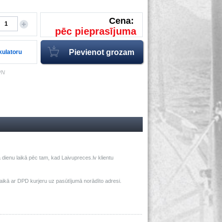
Cena:
pēc pieprasījuma
lkulatoru
VN
dienu laikā pēc tam, kad Laivupreces.lv klientu
ā ar DPD kurjeru uz pasūtījumā norādīto adresi.