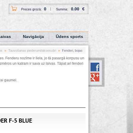
0
0.00
€
Preces grozā:
Summa:
aivas
Navigācija
Ūdens sports
ms
Tauvošanas piederumi/aksesuāri
Fenderi, bojas
es. Fenderu nozīme ir liela, jo tā pasargā korpusu un
mēros un katram ir sava uz laivas. Tāpat arī fenderi
rai gaumei.
DER F-5 BLUE