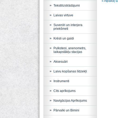
« Atpakaļ u
Tekstilizstrādājumi
Laivas virtuve
Suvenīri un interjera
priekšmeti
Krēsli un galdi
Pulksteņi, anenometrs,
laikapstākļu stacijas
Aksesuāri
Laivu kopšanas līdzekļi
Instrumenti
Cits aprīkojums
Navigācijas Aprīkojums
Pārvalki un Bimini