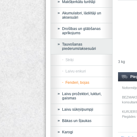
Makšķerkātu turētāji
Akumulatori, lādētāji un
aksesuāri
Drošības un glābšanas
aprīkojums
Tauvošanas
piederumi/aksesuāri
Striķi
3 kg
Laivu enkuri
Pie
Fenderi, bojas
Noformējo
Laivu prožektori, lukturi,
BEZMAKSAS
gaismas
konsultant
Laivu sūkņi/pumpji
KURJERS: 
Piegādes t
Bākas un šļaukas
Karogi