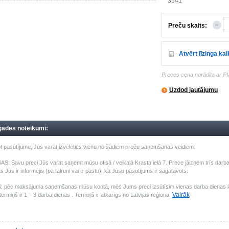
3541
Preču skaits:
Atvērt līzinga ka
Preces cena norādīta ar P
Uzdod jautājumu
gādes noteikumi:
t pasūtījumu, Jūs varat izvēlēties vienu no šādiem preču saņemšanas veidiem:
: Savu preci Jūs varat saņemt mūsu ofisā / veikalā Krasta ielā 7. Prece jāizņem trīs darba 
s Jūs ir informējis (pa tālruni vai e-pastu), ka Jūsu pasūtījums ir sagatavots.
pēc maksājuma saņemšanas mūsu kontā, mēs Jums preci izsūtīsim vienas darba dienas laik
Vairāk
ermiņš ir 1 – 3 darba dienas . Termiņš ir atkarīgs no Latvijas reģiona.