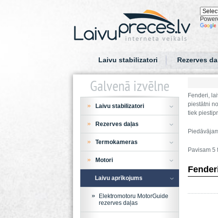
Power
Laivu stabilizatori
Rezerves da
Galvenā izvēlne
Fenderi, la
piestātni n
Laivu stabilizatori
tiek piestip
Rezerves daļas
Piedāvājam 
Termokameras
Pavisam 5 f
Motori
Fenderi
Laivu aprīkojums
Elektromotoru MotorGuide
rezerves daļas