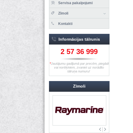
Servisa pakalpojumi
Zīmoli
Kontakti
Informācijas tālrunis
2 57 36 999
*
Jautājumu gadījumā par precēm, piegādi
vai norēķiniem, zvaniet uz norādīto
tālruņa numuru!
Zīmoli