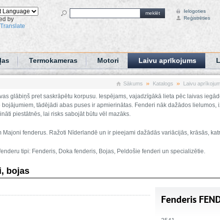
Ielogoties
meklēt
Reģistrēties
ed by
Translate
ļas
Termokameras
Motori
Laivu aprīkojums
L
Sākums
Katalogs
Laivu aprīkoju
ivas glābiņš pret saskrāpētu korpusu. Iespējams, vajadzīgākā lieta pēc laivas iegād
o bojājumiem, tādējādi abas puses ir apmierinātas. Fenderi nāk dažādos lielumos, iz
rināti piestātnēs, lai risks sabojāt būtu vēl mazāks.
Majoni fenderus. Ražoti Nīderlandē un ir pieejami dažādās variācijās, krāsās, kat
enderu tipi: Fenderis, Doka fenderis, Bojas, Peldošie fenderi un specializētie.
, bojas
Fenderis FEN